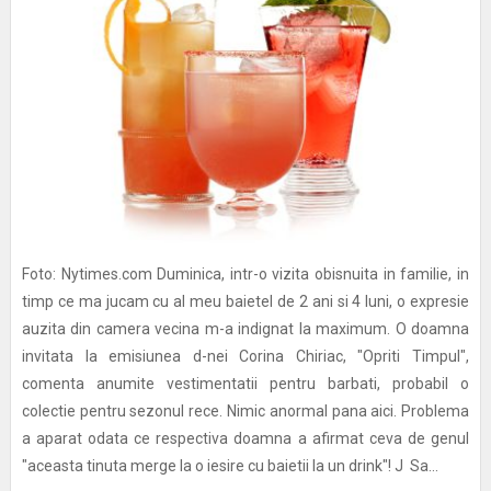
Foto: Nytimes.com Duminica, intr-o vizita obisnuita in familie, in
timp ce ma jucam cu al meu baietel de 2 ani si 4 luni, o expresie
auzita din camera vecina m-a indignat la maximum. O doamna
invitata la emisiunea d-nei Corina Chiriac, "Opriti Timpul",
comenta anumite vestimentatii pentru barbati, probabil o
colectie pentru sezonul rece. Nimic anormal pana aici. Problema
a aparat odata ce respectiva doamna a afirmat ceva de genul
"aceasta tinuta merge la o iesire cu baietii la un drink"! J Sa...