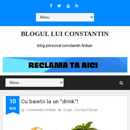
BLOGUL LUI CONSTANTIN
blog personal constantin hriban
10
Cu baietii la un "drink"!
NOI
Constantin Hriban
Copii
,
Corina Chiriac