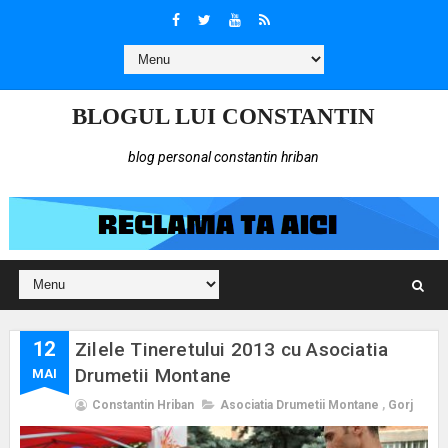
BLOGUL LUI CONSTANTIN
blog personal constantin hriban
12
Zilele Tineretului 2013 cu Asociatia
Drumetii Montane
MAI
Constantin Hriban
Asociatia Drumetii Montane
,
Gorj