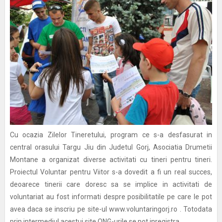
Cu ocazia Zilelor Tineretului, program ce s-a desfasurat in
central orasului Targu Jiu din Judetul Gorj, Asociatia Drumetii
Montane a organizat diverse activitati cu tineri pentru tineri.
Proiectul Voluntar pentru Viitor s-a dovedit a fi un real succes,
deoarece tinerii care doresc sa se implice in activitati de
voluntariat au fost informati despre posibilitatile pe care le pot
avea daca se inscriu pe site-ul www.voluntaringorj.ro . Totodata
prin intermediul acestui site ONG-urile se pot inregistra...