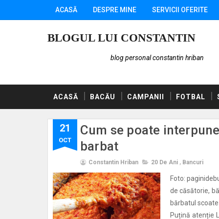
ACASĂ
DESPRE MINE
SERVICII OFERITE
BLOGUL LUI CONSTANTIN
blog personal constantin hriban
ACASĂ
BACĂU
CAMPANII
FOTBAL
21
Cum se poate interpune 
OCT
barbat
Constantin Hriban
20 De Ani
,
Bancuri
Foto: paginideb
de căsătorie, b
bărbatul scoate 
Puțină atenție 