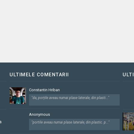
ULTIMELE COMENTARII
ULT
Constantin Hriban
"da, porțile aveau numai plase laterale, din plasti..."
Anonymous
a
"portile aveau numai plase laterale, din plastic. p..."