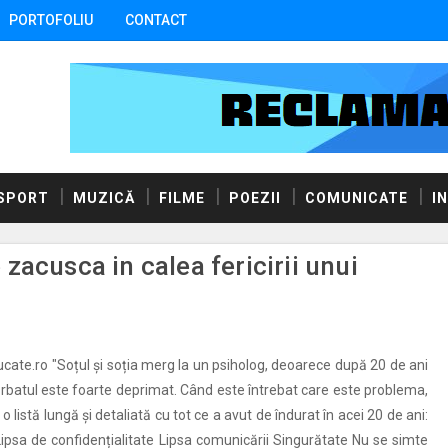
PORTOFOLIU
CONTACT
SPORT
MUZICĂ
FILME
POEZII
COMUNICATE
I
zacusca in calea fericirii unui
ucate.ro "Soțul și soția merg la un psiholog, deoarece după 20 de ani
ărbatul este foarte deprimat. Când este întrebat care este problema,
o listă lungă și detaliată cu tot ce a avut de îndurat în acei 20 de ani:
Lipsa de confidențialitate Lipsa comunicării Singurătate Nu se simte