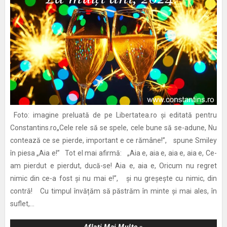
Foto: imagine preluată de pe Libertatea.ro și editată pentru
Constantins.ro„Cele rele să se spele, cele bune să se-adune, Nu
contează ce se pierde, important e ce rămâne!”, spune Smiley
în piesa „Aia e!” Tot el mai afirmă: „Aia e, aia e, aia e, aia e, Ce-
am pierdut e pierdut, ducă-se! Aia e, aia e, Oricum nu regret
nimic din ce-a fost și nu mai e!”, și nu greșește cu nimic, din
contră! Cu timpul învățăm să păstrăm în minte și mai ales, în
suflet,...