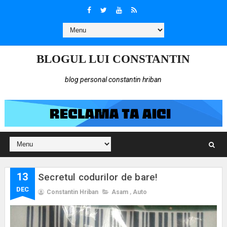
BLOGUL LUI CONSTANTIN
blog personal constantin hriban
13
Secretul codurilor de bare!
DEC
Constantin Hriban
Asam
,
Auto