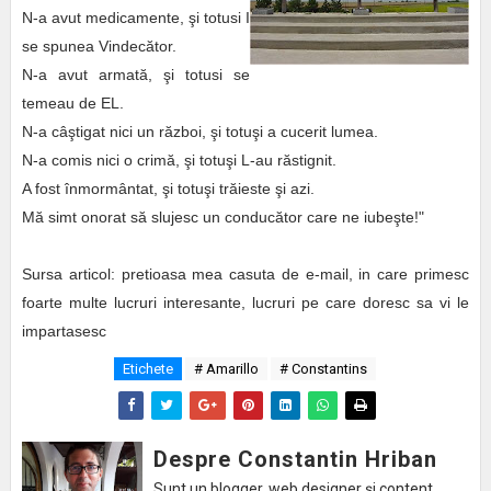
N-a avut medicamente,
ş
i totusi I
se spunea Vindec
ă
tor.
N-a avut armat
ă
,
ş
i totusi se
temeau de EL.
N-a c
âş
tigat nici un r
ă
zboi,
ş
i totu
ş
i a cucerit lumea.
N-a comis nici o crim
ă
,
ş
i totu
ş
i
L
-au r
ă
stignit.
A fost
î
nmorm
â
ntat,
ş
i totu
ş
i tr
ă
ieste
ş
i azi.
M
ă
simt onorat s
ă
slujesc un conduc
ă
tor care ne iube
ş
te!"
Sursa articol: pretioasa mea casuta de e-mail, in care primesc
foarte multe lucruri interesante, lucruri pe care doresc sa vi le
impartasesc
Etichete
# Amarillo
# Constantins
Despre Constantin Hriban
Sunt un blogger, web designer și content