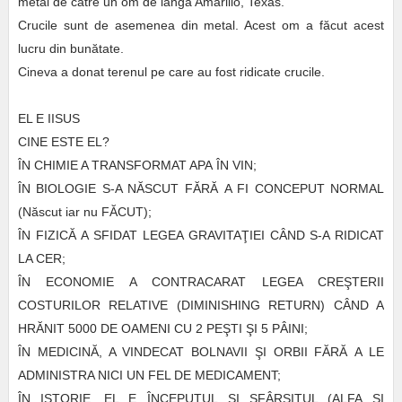
metal de către un om de lângă Amarillo, Texas.
Crucile sunt de asemenea din metal. Acest om a făcut acest
lucru din bunătate.
Cineva a donat terenul pe care au fost ridicate crucile.
EL E IISUS
CINE ESTE EL?
Î
N CHIMIE A TRANSFORMAT APA
Î
N VIN;
Î
N BIOLOGIE S-A N
Ă
SCUT F
Ă
R
Ă
A FI CONCEPUT NORMAL
(N
ă
scut iar nu F
Ă
CUT);
Î
N FIZIC
Ă
A SFIDAT LEGEA GRAVITA
Ţ
IEI C
Â
ND S-A RIDICAT
LA CER;
Î
N ECONOMIE A CONTRACARAT LEGEA CRE
Ş
TERII
COSTURILOR RELATIVE (DIMINISHING RETURN) C
Â
ND A
HR
Ă
NIT 5000 DE OAMENI CU 2 PE
Ş
TI
Ş
I 5 P
Â
INI;
Î
N MEDICIN
Ă
, A VINDECAT BOLNAVII
Ş
I ORBII F
Ă
R
Ă
A LE
ADMINISTRA NICI UN FEL DE MEDICAMENT;
Î
N ISTORIE, EL E
Î
NCEPUTUL
Ş
I SF
Â
R
Ş
ITUL (ALFA
Ş
I