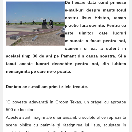
De fiecare data cand primesc
e-mail-uri despre mantuitorul
nostru Iisus Hristos, raman
practic fara cuvinte. Pentru ca
este uimitor cate lucruri
minunate a facut pentru noi,
oamenii si cat a suferit in
acelasi timp 30 de ani pe Pamant din cauza noastra. Si a
facut aceste lucruri deosebite pentru noi, din iubirea
nemarginita pe care ne-o poarta.
Dar iata ce e-mail am primit zilele trecute:
"O poveste adevărată în Groom Texas, un orăşel cu aproape
500 de locuitori.
Acestea sunt imagini ale unui ansamblu sculptural ce reprezintă
scene biblice cu patimile şi răstignirea lui Iisus, sculptate în