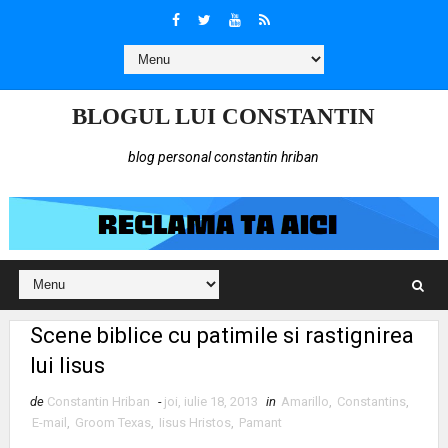
BLOGUL LUI CONSTANTIN
blog personal constantin hriban
Scene biblice cu patimile si rastignirea
lui Iisus
de
Constantin Hriban
-
joi, iulie 18, 2013
in
Amarillo
,
Constantins
,
E-mail
,
Groom Texas
,
Iisus Hristos
,
Pamant