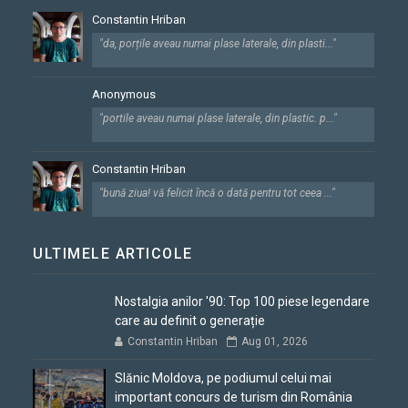
Constantin Hriban
"da, porțile aveau numai plase laterale, din plasti..."
Anonymous
"portile aveau numai plase laterale, din plastic. p..."
Constantin Hriban
"bună ziua! vă felicit încă o dată pentru tot ceea ..."
ULTIMELE ARTICOLE
Nostalgia anilor '90: Top 100 piese legendare
care au definit o generație
Constantin Hriban
Aug 01, 2026
Slănic Moldova, pe podiumul celui mai
important concurs de turism din România