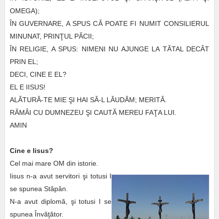
OMEGA);
Î
N GUVERNARE, A SPUS C
Ă
POATE FI NUMIT CONSILIERUL
MINUNAT, PRIN
Ţ
UL P
Ă
CII;
Î
N RELIGIE, A SPUS
:
NIMENI NU AJUNGE LA T
Ă
TAL DEC
Â
T
PRIN EL;
DECI, CINE E EL?
EL E IISUS!
AL
Ă
TUR
Ă
-TE MIE
Ş
I HAI S
Ă
-L L
Ă
UD
Ă
M; MERIT
Ă
.
R
Ă
M
Â
I CU DUMNEZEU
Ş
I CAUT
Ă
MEREU FA
Ţ
A LUI.
AMIN
Cine e Iisus?
Cel mai mare OM din istorie.
Iisus n-a avut servitori
ş
i totusi I
se spunea St
ă
p
â
n.
N-a avut diplom
ă
,
ş
i totusi I se
spunea
Î
nv
ăţă
tor.