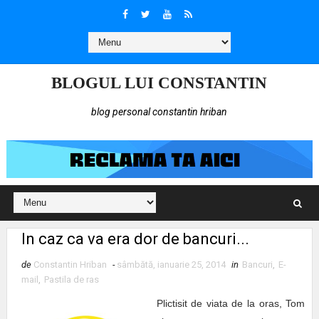
BLOGUL LUI CONSTANTIN
blog personal constantin hriban
In caz ca va era dor de bancuri...
de
Constantin Hriban
-
sâmbătă, ianuarie 25, 2014
in
Bancuri
,
E-
mail
,
Pastila de ras
Plictisit de viata de la oras, Tom