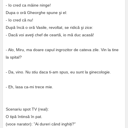
- Io cred ca mâine ninge!
Dupa o oră Gheorghe spune şi el:
- Io cred că nu!
După încă o oră Vasile, revoltat, se ridică şi zice:
- Dacă voi aveţi chef de ceartă, io mă duc acasă!
- Alo, Miru, ma doare capul ingrozitor de cateva zile. Vin la tine
la spital?
- Da, vino. Nu stiu daca ti-am spus, eu sunt la ginecologie.
- Eh, lasa ca-mi trece mie.
Scenariu spot TV (real):
O tipă întinsă în pat.
(voce narator): ”Ai dureri când inghiți?”