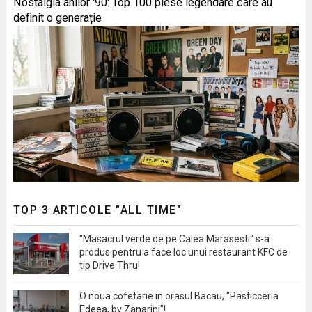
Nostalgia anilor '90: Top 100 piese legendare care au
definit o generație
TOP 3 ARTICOLE "ALL TIME"
"Masacrul verde de pe Calea Marasesti" s-a
produs pentru a face loc unui restaurant KFC de
tip Drive Thru!
O noua cofetarie in orasul Bacau, "Pasticceria
Edeea, by Zanarini"!