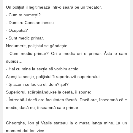
Un poliţist îl legitimează într-o seară pe un trecător.
- Cum te numeşti?
- Dumitru Constantinescu.
- Ocupaţia?
- Sunt medic primar.
Nedumerit, poliţistul se gândeşte:
- Cum medic primar? Ori e medic ori e primar. Ăsta e cam
dubios…
- Hai cu mine la secţie să vorbim acolo!
Ajunşi la secţie, poliţistul îi raportează superiorului.
- Şi acum ce fac cu el, dom? şef?
Superiorul, scărpinându-se la ceafă, îi spune:
- Întreabă-l dacă are facultatea făcută. Dacă are, înseamnă că e
medic, dacă nu, înseamnă ca e primar.
Gheorghe, Ion şi Vasile stateau la o masa langa mine..La un
moment dat Ion zice: