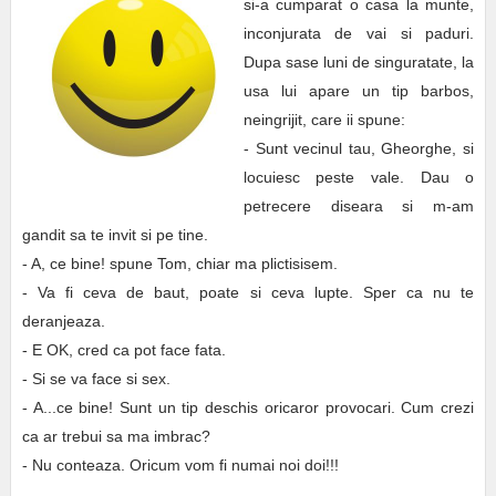
si-a cumparat o casa la munte,
inconjurata de vai si paduri.
Dupa sase luni de singuratate, la
usa lui apare un tip barbos,
neingrijit, care ii spune:
- Sunt vecinul tau, Gheorghe, si
locuiesc peste vale. Dau o
petrecere diseara si m-am
gandit sa te invit si pe tine.
- A, ce bine! spune Tom, chiar ma plictisisem.
- Va fi ceva de baut, poate si ceva lupte. Sper ca nu te
deranjeaza.
- E OK, cred ca pot face fata.
- Si se va face si sex.
- A...ce bine! Sunt un tip deschis oricaror provocari. Cum crezi
ca ar trebui sa ma imbrac?
- Nu conteaza. Oricum vom fi numai noi doi!!!