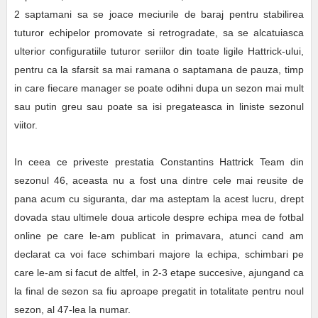
2 saptamani sa se joace meciurile de baraj pentru stabilirea
tuturor echipelor promovate si retrogradate, sa se alcatuiasca
ulterior configuratiile tuturor seriilor din toate ligile Hattrick-ului,
pentru ca la sfarsit sa mai ramana o saptamana de pauza, timp
in care fiecare manager se poate odihni dupa un sezon mai mult
sau putin greu sau poate sa isi pregateasca in liniste sezonul
viitor.
In ceea ce priveste prestatia Constantins Hattrick Team din
sezonul 46, aceasta nu a fost una dintre cele mai reusite de
pana acum cu siguranta, dar ma asteptam la acest lucru, drept
dovada stau ultimele doua articole despre echipa mea de fotbal
online pe care le-am publicat in primavara, atunci cand am
declarat ca voi face schimbari majore la echipa, schimbari pe
care le-am si facut de altfel, in 2-3 etape succesive, ajungand ca
la final de sezon sa fiu aproape pregatit in totalitate pentru noul
sezon, al 47-lea la numar.