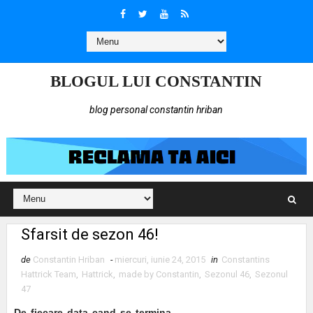
BLOGUL LUI CONSTANTIN
blog personal constantin hriban
Sfarsit de sezon 46!
de
Constantin Hriban
-
miercuri, iunie 24, 2015
in
Constantins
Hattrick Team
,
Hattrick
,
made by Constantin
,
Sezonul 46
,
Sezonul
47
De fiecare data cand se termina