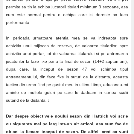
permite sa tin la echipa jucatorii titulari minimum 3 sezoane, asa
cum este normal pentru o echipa care isi doreste sa faca
performanta.
In perioada urmatoare atentia mea se va indreapta spre
achizitia unui mijlocas de rezerva, de valoarea titularilor, spre
achizitia unui portar, tot de valoarea titularului si pe antrenarea
jucatorilor la faze fixe pana la final de sezon (14+2 saptamani),
dupa care, la inceput de sezon 47 voi schimba tipul
antrenamentului, din faxe fixe in suturi de la distanta, aceasta
tactica din urma fiind pe gustul meu in ultimul timp, aducandu-mi
aminte de multele goluri pe care le dadeam in curtea scolii
sutand de la distanta.
J
Dar despre obiectivele noului sezon din Hattrick voi scrie
cu siguranta mai pe larg intr-un alt articol, asa cum fac de
obicei la fiecare inceput de sezon. De altfel, cred ca v-ati