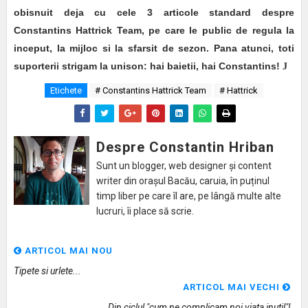
obisnuit deja cu cele 3 articole standard despre
Constantins Hattrick Team, pe care le public de regula la
inceput, la mijloc si la sfarsit de sezon. Pana atunci, toti
suporterii strigam la unison: hai baietii, hai Constantins!
J
Etichete
# Constantins Hattrick Team
# Hattrick
Despre Constantin Hriban
Sunt un blogger, web designer și content
writer din orașul Bacău, caruia, în puținul
timp liber pe care îl are, pe lângă multe alte
lucruri, îi place să scrie.
ARTICOL MAI NOU
Tipete si urlete...
ARTICOL MAI VECHI
Din ciclul "cum ne complicam noi viata inutil"!