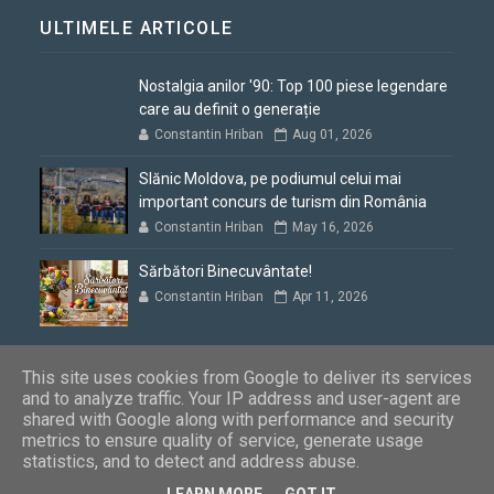
ULTIMELE ARTICOLE
Nostalgia anilor '90: Top 100 piese legendare
care au definit o generație
Constantin Hriban
Aug 01, 2026
Slănic Moldova, pe podiumul celui mai
important concurs de turism din România
Constantin Hriban
May 16, 2026
Sărbători Binecuvântate!
Constantin Hriban
Apr 11, 2026
This site uses cookies from Google to deliver its services
and to analyze traffic. Your IP address and user-agent are
shared with Google along with performance and security
Blogul lui Constantin
Copyright © 2012 - 2026. Toate drepturile
metrics to ensure quality of service, generate usage
rezervate
statistics, and to detect and address abuse.