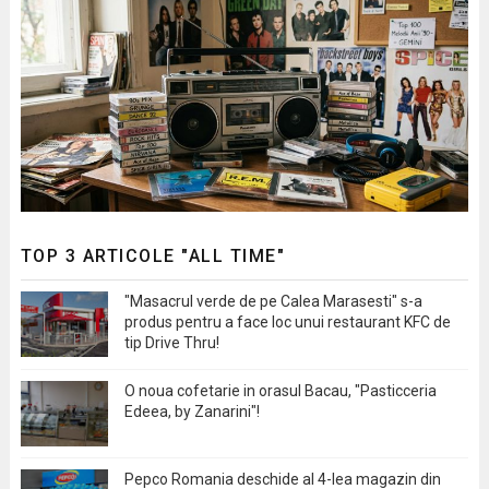
TOP 3 ARTICOLE "ALL TIME"
"Masacrul verde de pe Calea Marasesti" s-a
produs pentru a face loc unui restaurant KFC de
tip Drive Thru!
O noua cofetarie in orasul Bacau, "Pasticceria
Edeea, by Zanarini"!
Pepco Romania deschide al 4-lea magazin din