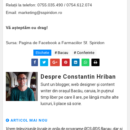
Relații la telefon: 0755.035.490 / 0754.612.074
Email: marketing@sspiridon.ro
Vă așteptăm cu drag!
Sursa: Pagina de Facebook a Farmaciilor Sf. Spiridon
Etichete
# Bacau
# Conferinte
Despre Constantin Hriban
Sunt un blogger, web designer și content
writer din orașul Bacău, caruia, în puținul
timp liber pe care îl are, pe lângă multe alte
lucruri, îi place să scrie.
ARTICOL MAI NOU
Vrem televiziunile locale in grila de programe RCS-RDS Bacau, dar si