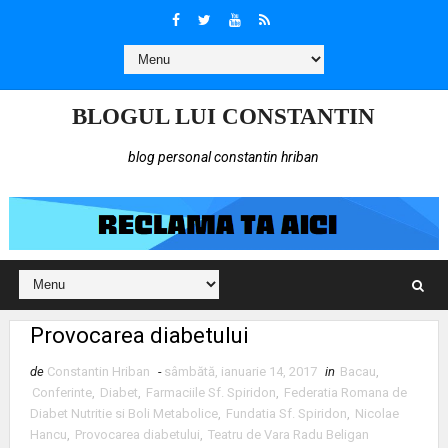
BLOGUL LUI CONSTANTIN
blog personal constantin hriban
Provocarea diabetului
de
Constantin Hriban
-
sâmbătă, ianuarie 14, 2017
in
Bacau
,
Conferinte
,
Diabet
,
Farmaciile Sf. Spiridon
,
Federatia Romana de
Diabet Nutritie si Boli Metabolice
,
Fundatia Sf. Spiridon
,
Nicolae
Hancu
,
Provocarea diabetului
,
Teatru de Vara Radu Beligan