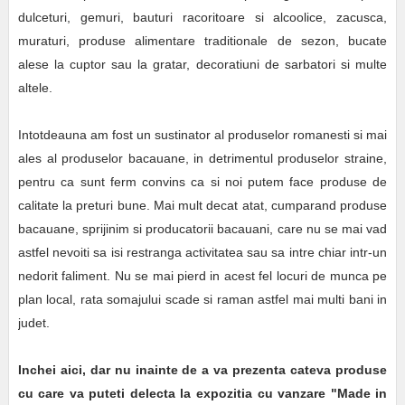
dulceturi, gemuri, bauturi racoritoare si alcoolice, zacusca,
muraturi, produse alimentare traditionale de sezon, bucate
alese la cuptor sau la gratar, decoratiuni de sarbatori si multe
altele.
Intotdeauna am fost un sustinator al produselor romanesti si mai
ales al produselor bacauane, in detrimentul produselor straine,
pentru ca sunt ferm convins ca si noi putem face produse de
calitate la preturi bune. Mai mult decat atat, cumparand produse
bacauane, sprijinim si producatorii bacauani, care nu se mai vad
astfel nevoiti sa isi restranga activitatea sau sa intre chiar intr-un
nedorit faliment. Nu se mai pierd in acest fel locuri de munca pe
plan local, rata somajului scade si raman astfel mai multi bani in
judet.
Inchei aici, dar nu inainte de a va prezenta cateva produse
cu care va puteti delecta la expozitia cu vanzare "Made in