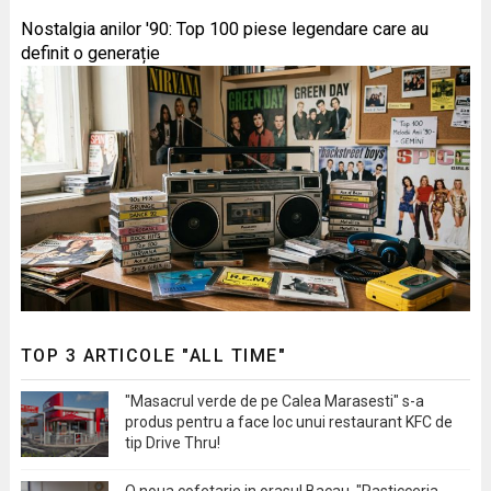
Nostalgia anilor '90: Top 100 piese legendare care au
definit o generație
TOP 3 ARTICOLE "ALL TIME"
"Masacrul verde de pe Calea Marasesti" s-a
produs pentru a face loc unui restaurant KFC de
tip Drive Thru!
O noua cofetarie in orasul Bacau, "Pasticceria