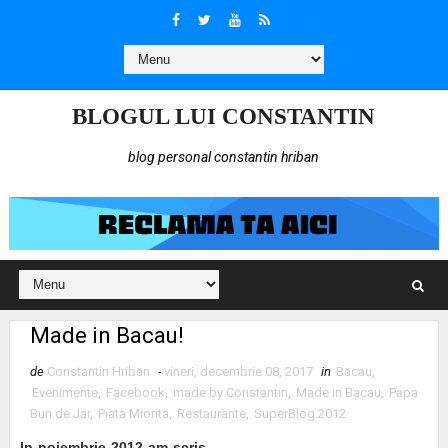
BLOGUL LUI CONSTANTIN
blog personal constantin hriban
Made in Bacau!
de
Constantin Hriban
-
vineri, decembrie 08, 2017
in
Bacau
,
Evenimente
,
Facebook
,
made by Constantin
,
Made in Bacau
,
Papa
Bun de Jar
,
Piata Miorita
,
Restaurante
,
SuperBlog 2012
In noiembrie 2012 am scris