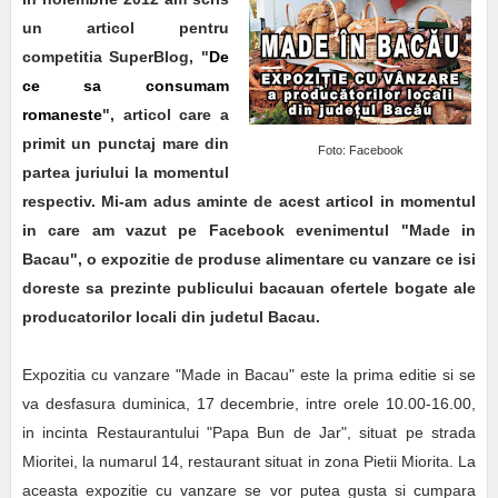
un articol pentru
competitia SuperBlog, "
De
ce sa consumam
romaneste
", articol care a
primit un punctaj mare din
Foto: Facebook
partea juriului la momentul
respectiv. Mi-am adus aminte de acest articol in momentul
in care am vazut pe Facebook evenimentul "Made in
Bacau", o expozitie de produse alimentare cu vanzare ce isi
doreste sa prezinte publicului bacauan ofertele bogate ale
producatorilor locali din judetul Bacau.
Expozitia cu vanzare "Made in Bacau" este la prima editie si se
va desfasura duminica, 17 decembrie, intre orele 10.00-16.00,
in incinta Restaurantului "Papa Bun de Jar", situat pe strada
Mioritei, la numarul 14, restaurant situat in zona Pietii Miorita. La
aceasta expozitie cu vanzare se vor putea gusta si cumpara