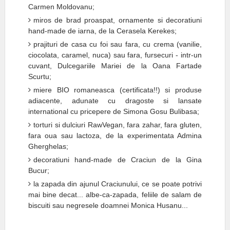
Carmen Moldovanu;
miros de brad proaspat, ornamente si decoratiuni
hand-made de iarna, de la Cerasela Kerekes;
prajituri de casa cu foi sau fara, cu crema (vanilie,
ciocolata, caramel, nuca) sau fara, fursecuri - intr-un
cuvant, Dulcegariile Mariei de la Oana Fartade
Scurtu;
miere BIO romaneasca (certificata!!) si produse
adiacente, adunate cu dragoste si lansate
international cu pricepere de Simona Gosu Bulibasa;
torturi si dulciuri RawVegan, fara zahar, fara gluten,
fara oua sau lactoza, de la experimentata Admina
Gherghelas;
decoratiuni hand-made de Craciun de la Gina
Bucur;
la zapada din ajunul Craciunului, ce se poate potrivi
mai bine decat... albe-ca-zapada, feliile de salam de
biscuiti sau negresele doamnei Monica Husanu...