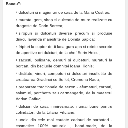
Bacau":
dulceturi si magiunuri de casa de la Maria Costras;
murata, gem, sirop si dulceata de mure realizate cu
dragoste de Dorin Borcea;
siropuri si dulceturi diverse precum si produse
din/cu lavanda maiestrite de Doinita Sapica;
fripturi la cuptor de-ti lasa gura apa si retete secrete
de aperitive ori dulciuri, de la chef Sorin Heisu;
zacusti, bulioane, gemuri si dulceturi, muraturi la
borcan, din beciurile domnitei Ioana Hionis;
distilate, vinuri, compoturi si dulceturi insufletite de
creatoarea Gradinei cu Suflet, Cremona Radu;
preparate traditionale de sezon - afumaturi, carnati,
salamuri, porchetta sau carmangerie, de la maestrul
Adrian Gafiuc;
dulciuri de casa inmiresmate, numai bune pentru
colindatori, de la Liliana Filicianu;
unele din cele mai cautate cadouri de sarbatori -
cosmetice 100% naturale , hand-made, de la