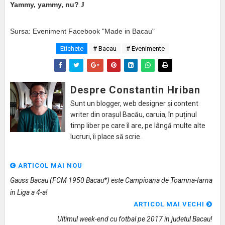
Yammy, yammy, nu?
J
Sursa: Eveniment Facebook
"Made in Bacau"
Etichete
# Bacau
# Evenimente
Despre Constantin Hriban
Sunt un blogger, web designer și content
writer din orașul Bacău, caruia, în puținul
timp liber pe care îl are, pe lângă multe alte
lucruri, îi place să scrie.
ARTICOL MAI NOU
Gauss Bacau (FCM 1950 Bacau*) este Campioana de Toamna-Iarna
in Liga a 4-a!
ARTICOL MAI VECHI
Ultimul week-end cu fotbal pe 2017 in judetul Bacau!