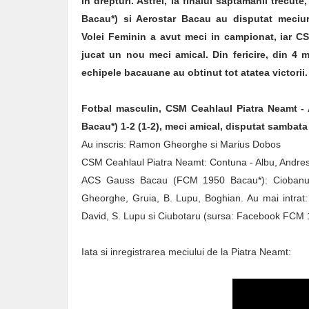
in drepturi. Astfel, la finalul saptamanii trec
Bacau*) si Aerostar Bacau au disputat meciuri
Volei Feminin a avut meci in campionat, iar 
jucat un nou meci amical. Din fericire, din 4 
echipele bacauane au obtinut tot atatea victorii
Fotbal masculin, CSM Ceahlaul Piatra Neamt 
Bacau*) 1-2 (1-2), meci amical, disputat sambata
Au inscris: Ramon Gheorghe si Marius Dobos
CSM Ceahlaul Piatra Neamt: Contuna - Albu, Andres, 
ACS Gauss Bacau (FCM 1950 Bacau*): Ciobanu - 
Gheorghe, Gruia, B. Lupu, Boghian. Au mai intrat: 
David, S. Lupu si Ciubotaru (sursa: Facebook FCM
Iata si inregistrarea meciului de la Piatra Neamt: