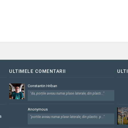
ULTIMELE COMENTARII
ULT
Constantin Hriban
"da, porțile aveau numai plase laterale, din plasti..."
Anonymous
a
"portile aveau numai plase laterale, din plastic. p..."