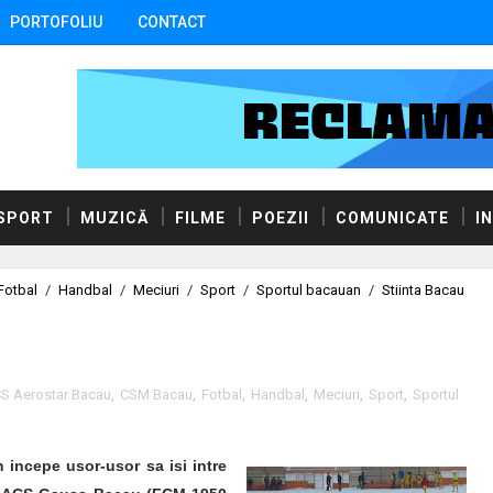
PORTOFOLIU
CONTACT
SPORT
MUZICĂ
FILME
POEZII
COMUNICATE
I
Fotbal
/
Handbal
/
Meciuri
/
Sport
/
Sportul bacauan
/
Stiinta Bacau
S Aerostar Bacau
,
CSM Bacau
,
Fotbal
,
Handbal
,
Meciuri
,
Sport
,
Sportul
incepe usor-usor sa isi intre