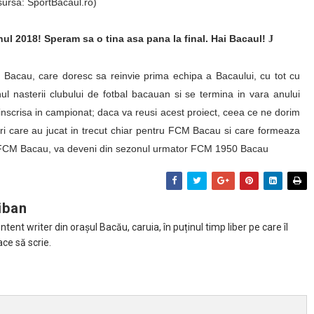
sursa: SportBacaul.ro)
ul 2018! Speram sa o tina asa pana la final. Hai Bacaul!
J
Bacau, care doresc sa reinvie prima echipa a Bacaului, cu tot cu
 nasterii clubului de fotbal bacauan si se termina in vara anului
inscrisa in campionat; daca va reusi acest proiect, ceea ce ne dorim
ori care au jucat in trecut chiar pentru FCM Bacau si care formeaza
itul FCM Bacau, va deveni din sezonul urmator FCM 1950 Bacau
iban
tent writer din orașul Bacău, caruia, în puținul timp liber pe care îl
ace să scrie.