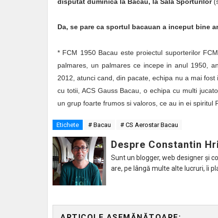
disputat duminica la Bacau, la Sala Sporturilor
(
Da, se pare ca sportul bacauan a inceput bine an
* FCM 1950 Bacau este proiectul suporterilor FCM 
palmares, un palmares ce incepe in anul 1950, anul
2012, atunci cand, din pacate, echipa nu a mai fost 
cu totii, ACS Gauss Bacau, o echipa cu multi jucat
un grup foarte frumos si valoros, ce au in ei spir
Etichete
# Bacau
# CS Aerostar Bacau
Despre Constantin Hr
Sunt un blogger, web designer și con
are, pe lângă multe alte lucruri, îi pl
ARTICOLE ASEMĂNĂTOARE: