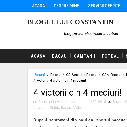
ACASĂ
DESPRE MINE
SERVICII OFERITE
BLOGUL LUI CONSTANTIN
blog personal constantin hriban
ACASĂ
BACĂU
CAMPANII
FOTBAL
Acasă
/
Bacau
/
CS Aerostar Bacau
/
CSM Bacau
/
/
Volei
/
4 victorii din 4 meciuri!
4 victorii din 4 meciuri!
de
Constantin Hriban
-
luni, ianuarie 29, 2018
in
Bacau
,
C
bacauan
,
Stiinta Bacau
,
Volei
Dupa 4 saptamani din noul an, sportul bacauan 