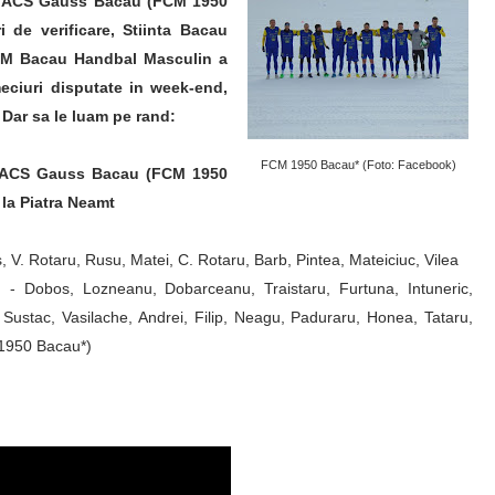
ute, ACS Gauss Bacau (FCM 1950
 de verificare, Stiinta Bacau
CSM Bacau Handbal Masculin a
meciuri disputate in week-end,
. Dar sa le luam pe rand:
FCM 1950 Bacau* (Foto: Facebook)
- ACS Gauss Bacau (FCM 1950
 la Piatra Neamt
V. Rotaru, Rusu, Matei, C. Rotaru, Barb, Pintea, Mateiciuc, Vilea
Dobos, Lozneanu, Dobarceanu, Traistaru, Furtuna, Intuneric,
Sustac, Vasilache, Andrei, Filip, Neagu, Paduraru, Honea, Tataru,
 1950 Bacau*)