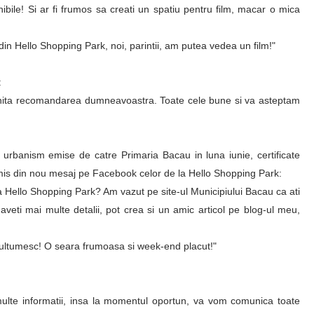
ibile! Si ar fi frumos sa creati un spatiu pentru film, macar o mica
 din Hello Shopping Park, noi, parintii, am putea vedea un film!"
:
enita recomandarea dumneavoastra. Toate cele bune si va asteptam
 urbanism emise de catre Primaria Bacau in luna iunie, certificate
 trimis din nou mesaj pe Facebook celor de la Hello Shopping Park:
a Hello Shopping Park? Am vazut pe site-ul Municipiului Bacau ca ati
 aveti mai multe detalii, pot crea si un amic articol pe blog-ul meu,
 multumesc! O seara frumoasa si week-end placut!"
lte informatii, insa la momentul oportun, va vom comunica toate