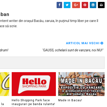
iban
tent writer din orașul Bacău, caruia, în puținul timp liber pe care îl
ace să scrie.
ARTICOL MAI VECHI
 drum!
"GAUSS, ochelarii sunt de vanzare, noi NU!"
Hello Shopping Park face
Made in Bacau!
 la
inaugurari pe banda rulanta!