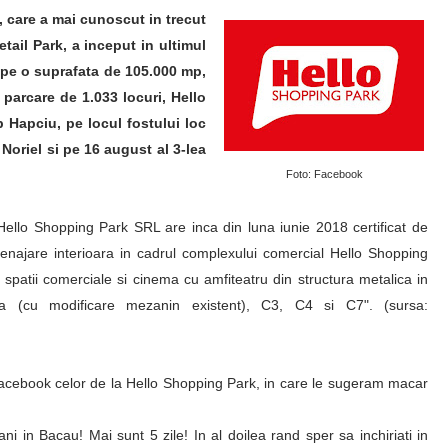
 care a mai cunoscut in trecut
ail Park, a inceput in ultimul
 pe o suprafata de 105.000 mp,
parcare de 1.033 locuri, Hello
 Hapciu, pe locul fostului loc
oriel si pe 16 august al 3-lea
Foto: Facebook
 Hello Shopping Park SRL are inca din luna iunie 2018 certificat de
najare interioara in cadrul complexului comercial Hello Shopping
spatii comerciale si cinema cu amfiteatru din structura metalica in
a (cu modificare mezanin existent), C3, C4 si C7". (sursa:
acebook celor de la Hello Shopping Park, in care le sugeram macar
 ani in Bacau! Mai sunt 5 zile! In al doilea rand sper sa inchiriati in