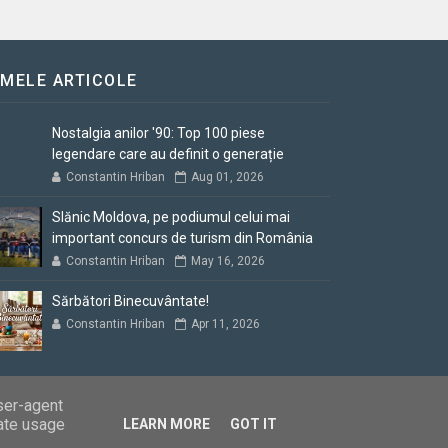
IMELE ARTICOLE
Nostalgia anilor '90: Top 100 piese
legendare care au definit o generație
Constantin Hriban
Aug 01, 2026
Slănic Moldova, pe podiumul celui mai
important concurs de turism din România
Constantin Hriban
May 16, 2026
Sărbători Binecuvântate!
Constantin Hriban
Apr 11, 2026
user-agent
rate usage
LEARN MORE
GOT IT