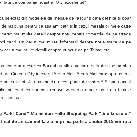
at fata de compania noastra. O zi excelenta!"
rca selectat din modelele de mesaje de raspuns gata definite si doar
ip de raspuns pentru ca asa am patit si in cazul mesajelor mele catre
cerut mai multe detalii despre noul centru comercial de pe strada
nci cand am cerut mai multe informatii despre noua statie de pe
 cerut mai multe detalii despre punctul de pe Tolstoi etc.
mai important este ca Bacaul sa aiba macar o sala de cinema si in
rd are Cinema City in cadrul Arena Mall, Arena Mall care apropo, mi-
 le-am solicitat. Jos palaria din acest punct de vedere! Si spun acest
 Film nu cred ca vor mai renova vreodata macar unul din fostele
a insel eu!
ng Park! Cand? Momentan Hello Shopping Park "tine la secret"
final de an sau cel tarziu in prima parte a anului 2019 vor rula