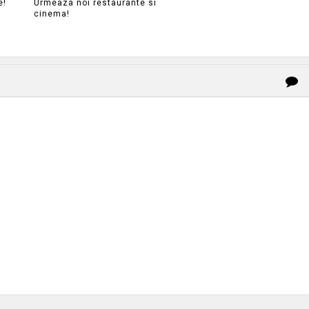
e!
Urmeaza noi restaurante si
cinema!