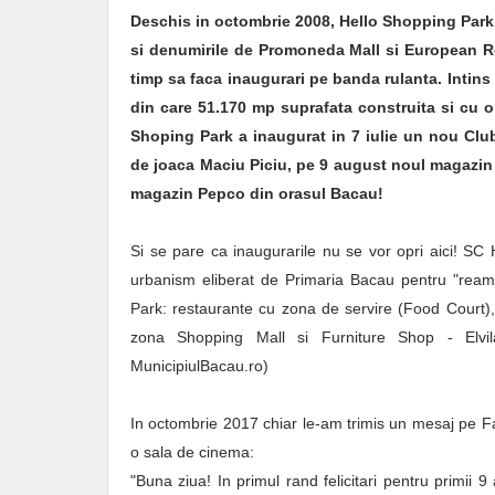
Deschis in octombrie 2008, Hello Shopping Park,
si denumirile de Promoneda Mall si European Ret
timp sa faca inaugurari pe banda rulanta. Intins
din care 51.170 mp suprafata construita si cu o 
Shoping Park a inaugurat in 7 iulie un nou Club
de joaca Maciu Piciu, pe 9 august noul magazin N
magazin Pepco din orasul Bacau!
Si se pare ca inaugurarile nu se vor opri aici! SC
urbanism eliberat de Primaria Bacau pentru "reame
Park: restaurante cu zona de servire (Food Court), 
zona Shopping Mall si Furniture Shop - Elvil
MunicipiulBacau.ro)
In octombrie 2017 chiar le-am trimis un mesaj pe F
o sala de cinema:
"Buna ziua! In primul rand felicitari pentru primii 9