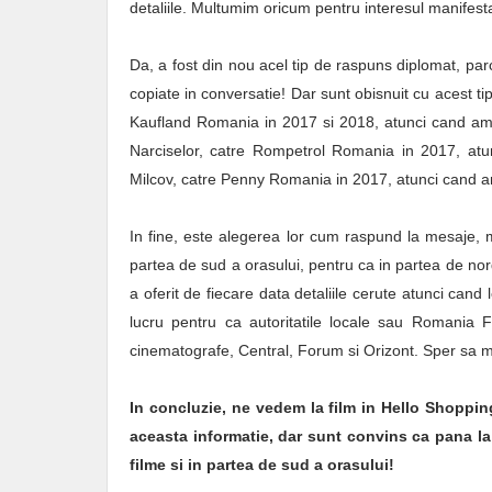
detaliile. Multumim oricum pentru interesul manifest
Da, a fost din nou acel tip de raspuns diplomat, pa
copiate in conversatie! Dar sunt obisnuit cu acest t
Kaufland Romania in 2017 si 2018, atunci cand am 
Narciselor, catre Rompetrol Romania in 2017, atu
Milcov, catre Penny Romania in 2017, atunci cand am
In fine, este alegerea lor cum raspund la mesaje, 
partea de sud a orasului, pentru ca in partea de no
a oferit de fiecare data detaliile cerute atunci cand
lucru pentru ca autoritatile locale sau Romania
cinematografe, Central, Forum si Orizont. Sper sa m
In concluzie, ne vedem la film in Hello Shoppi
aceasta informatie, dar sunt convins ca pana la 
filme si in partea de sud a orasului!