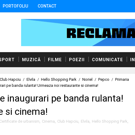
PORTOFOLIU
CONTACT
SPORT
MUZICĂ
FILME
POEZII
COMUNICATE
I
Club Hapciu
/
Elvila
/
Hello Shopping Park
/
Noriel
/
Pepco
/
Primaria
ari pe banda rulanta! Urmeaza noi restaurante si cinema!
e inaugurari pe banda rulanta!
e si cinema!
Certificate de urbanism
,
Cinema
,
Club Hapciu
,
Elvila
,
Hello Shopping Park
,