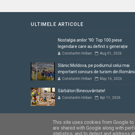
ULTIMELE ARTICOLE
Nostalgia anilor '90: Top 100 piese
legendare care au definit o generație
Constantin Hriban
Aug 01, 2026
Slănic Moldova, pe podiumul celui mai
important concurs de turism din Români
Constantin Hriban
May 16, 2026
Sărbători Binecuvântate!
Constantin Hriban
Apr 11, 2026
This site uses cookies from Google to d
are shared with Google along with perf
Blogul lui Constantin
Copyright © 2012 - 2026. Toate dre
statistics, and to detect and address a