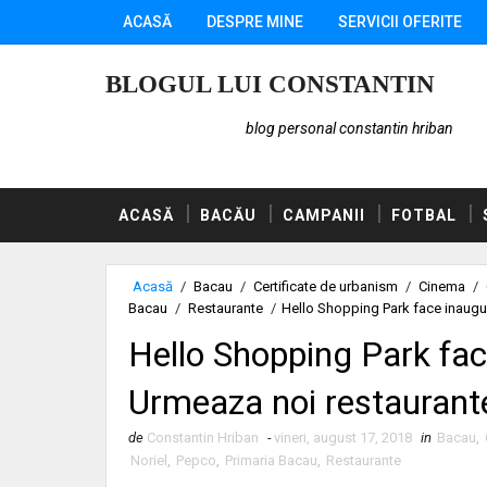
ACASĂ
DESPRE MINE
SERVICII OFERITE
BLOGUL LUI CONSTANTIN
blog personal constantin hriban
ACASĂ
BACĂU
CAMPANII
FOTBAL
Acasă
/
Bacau
/
Certificate de urbanism
/
Cinema
/
Bacau
/
Restaurante
/
Hello Shopping Park face inaugur
Hello Shopping Park fac
Urmeaza noi restaurant
de
Constantin Hriban
-
vineri, august 17, 2018
in
Bacau
,
Noriel
,
Pepco
,
Primaria Bacau
,
Restaurante