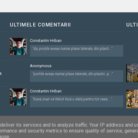
ULTIMELE COMENTARII
ULT
Constantin Hriban
"da, porțile aveau numai plase laterale, din plasti..."
Anonymous
a
"portile aveau numai plase laterale, din plastic. p..."
Constantin Hriban
"bună ziua! vă felicit încă o dată pentru tot ceea ..."
eliver its services and to analyze traffic. Your IP address and 
ormance and security metrics to ensure quality of service, gene
pturile rezervate
buse.