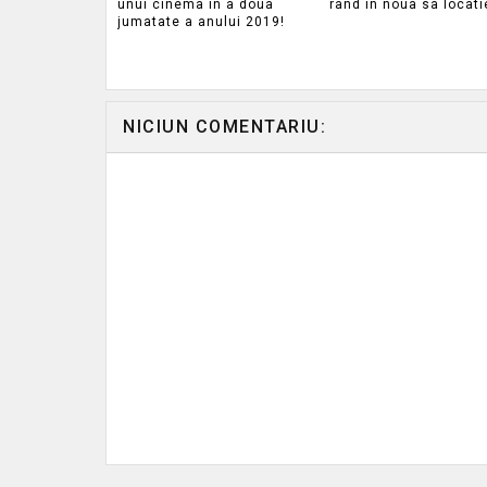
unui cinema in a doua
rand in noua sa locati
jumatate a anului 2019!
NICIUN COMENTARIU: