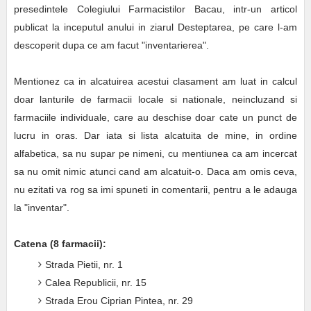
presedintele Colegiului Farmacistilor Bacau, intr-un articol
publicat la inceputul anului in ziarul Desteptarea, pe care l-am
descoperit dupa ce am facut "inventarierea".
Mentionez ca in alcatuirea acestui clasament am luat in calcul
doar lanturile de farmacii locale si nationale, neincluzand si
farmaciile individuale, care au deschise doar cate un punct de
lucru in oras. Dar iata si lista alcatuita de mine, in ordine
alfabetica, sa nu supar pe nimeni, cu mentiunea ca am incercat
sa nu omit nimic atunci cand am alcatuit-o. Daca am omis ceva,
nu ezitati va rog sa imi spuneti in comentarii, pentru a le adauga
la "inventar".
Catena (8 farmacii):
Strada Pietii, nr. 1
Calea Republicii, nr. 15
Strada Erou Ciprian Pintea, nr. 29