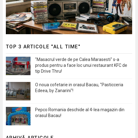
TOP 3 ARTICOLE "ALL TIME"
"Masacrul verde de pe Calea Marasesti" s-a
produs pentru a face loc unui restaurant KFC de
tip Drive Thru!
O noua cofetarie in orasul Bacau, "Pasticceria
Edeea, by Zanarini"!
Pepco Romania deschide al 4-lea magazin din
orasul Bacau!
ARHIVĂ ARTICOLE