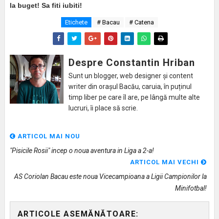
la buget! Sa fiti iubiti!
Etichete
# Bacau
# Catena
Despre Constantin Hriban
Sunt un blogger, web designer și content
writer din orașul Bacău, caruia, în puținul
timp liber pe care îl are, pe lângă multe alte
lucruri, îi place să scrie.
ARTICOL MAI NOU
"Pisicile Rosii" incep o noua aventura in Liga a 2-a!
ARTICOL MAI VECHI
AS Coriolan Bacau este noua Vicecampioana a Ligii Campionilor la
Minifotbal!
ARTICOLE ASEMĂNĂTOARE: