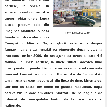
cartiere, in special in
zonele cu vad comercial si
uneori chiar unele langa
altele, precum cele din
imaginea alaturata, o poza
Foto: Desteptarea.ro
facuta la intersectia strazii
Energiei cu Mioritei. Da, ati ghicit, este vorba despre
farmacii,
care s-au inmultit ca ciupercile dupa ploaie la
inceputul anilor 2000, de am ajuns sa avem si cate 4-5
farmacii in unele cartiere, in unele situatii acestea fiind
chiar perete in perete. De multe ori m-am intrebat care este
numarul farmaciilor din orasul Bacau, dar de fiecare data
am amanat sa caut raspunsul, din lipsa de timp, binenteles.
Dar iata ca astazi am reusit sa gasesc raspunsul, dupa
cateva zile in care am cules informatii de pe paginile de
internet ale principalelor lanturi de farmacii locale si
nationale.