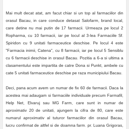
Mai mult decat atat, am facut chiar si un top al farmaciilor din
orasul Bacau, in care conduce detasat Salofarm, brand local,
care detine nu mai putin de 17 farmacii. Urmeaza pe locul 2
Ropharma, cu 10 farmacii, iar pe locul al 3-lea Farmaciile Sf.
Spiridon cu 9 unitati farmaceutice deschise. Pe locul 4 este
"Farmacia inimii, Catena", cu 8 farmacii, iar pe locul 5 Sensiblu
cu 6 farmacii deschise in orasul Bacau. Pozitia a 6-a si ultima a
clasamentului este impartita de catre Dona si Punkt, ambele cu
cate 5 unitati farmaceutice deschise pe raza municipiului Bacau.
Deci, pana acum avem un numar de fix 60 de farmacii. Daca la
acestea mai adaugam si farmaciile individuale precum Farmafil,
Help Net, Elvaruj sau MG Farm, care sunt in numar de
aproximativ 20 de unitati, ajungem la cifra de 80, care este
numarul aproximativ al tuturor farmaciilor din orasul Bacau,
lucru confirmat de altfel si de doamna farm. pr. Luana Grigoras,