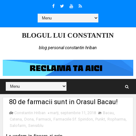
BLOGUL LUI CONSTANTIN
blog personal constantin hriban
80 de farmacii sunt in Orasul Bacau!
de
Constantin Hriban
-
marți, septembrie 11, 2018
in
Bacau
,
Catena
,
Dona
,
Farmacii
,
Farmaciile Sf. Spiridon
,
Punkt
,
Ropharma
,
Salofarm
,
Sensiblu
Le vedem in fiecare zi prin