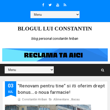
BLOGUL LUI CONSTANTIN
blog personal constantin hriban
03
"Renovam pentru tine" si iti oferim drept
bonus...o noua farmacie!
IUL
Constantin Hriban
Alimentare
,
Bacau