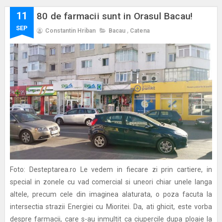
11
80 de farmacii sunt in Orasul Bacau!
SEP
Constantin Hriban
Bacau
,
Catena
Foto: Desteptarea.ro Le vedem in fiecare zi prin cartiere, in
special in zonele cu vad comercial si uneori chiar unele langa
altele, precum cele din imaginea alaturata, o poza facuta la
intersectia strazii Energiei cu Mioritei. Da, ati ghicit, este vorba
despre farmacii, care s-au inmultit ca ciupercile dupa ploaie la