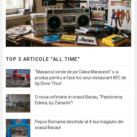
TOP 3 ARTICOLE "ALL TIME"
"Masacrul verde de pe Calea Marasesti" s-a
produs pentru a face loc unui restaurant KFC de
tip Drive Thru!
O noua cofetarie in orasul Bacau, "Pasticceria
Edeea, by Zanarini"!
Pepco Romania deschide al 4-lea magazin din
orasul Bacau!