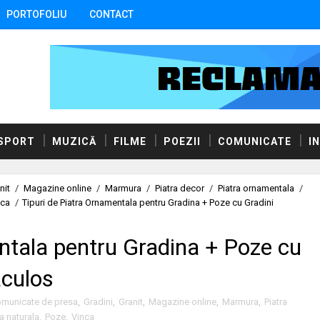
PORTOFOLIU
CONTACT
SPORT
MUZICĂ
FILME
POEZII
COMUNICATE
I
nit
/
Magazine online
/
Marmura
/
Piatra decor
/
Piatra ornamentala
/
nca
/
Tipuri de Piatra Ornamentala pentru Gradina + Poze cu Gradini
ntala pentru Gradina + Poze cu
aculos
municate de presa
,
Gradini
,
Granit
,
Magazine online
,
Marmura
,
Piatra
ra naturala
,
Poze
,
Vinca