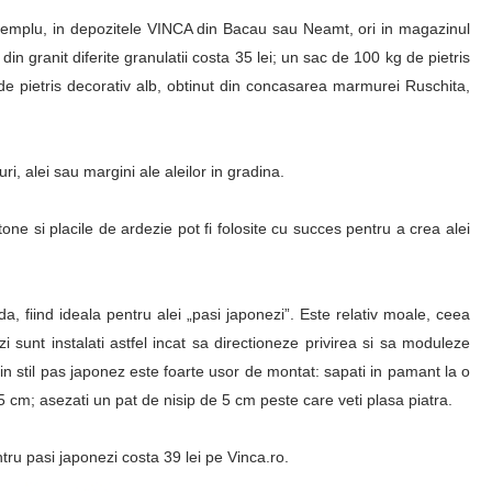
xemplu, in depozitele VINCA din Bacau sau Neamt, ori in magazinul
din granit diferite granulatii costa 35 lei; un sac de 100 kg de pietris
de pietris decorativ alb, obtinut din concasarea marmurei Ruschita,
uri, alei sau margini ale aleilor in gradina.
tone si placile de ardezie pot fi folosite cu succes pentru a crea alei
, fiind ideala pentru alei „pasi japonezi”. Este relativ moale, ceea
i sunt instalati astfel incat sa directioneze privirea si sa moduleze
in stil pas japonez este foarte usor de montat: sapati in pamant la o
cm; asezati un pat de nisip de 5 cm peste care veti plasa piatra.
ru pasi japonezi costa 39 lei pe Vinca.ro.