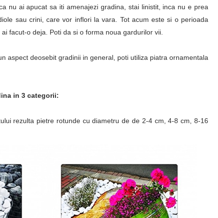
 nu ai apucat sa iti amenajezi gradina, stai linistit, inca nu e prea
adiole sau crini, care vor inflori la vara. Tot acum este si o perioada
 facut-o deja. Poti da si o forma noua gardurilor vii.
un aspect deosebit gradinii in general, poti utiliza piatra ornamentala
na in 3 categorii:
ului rezulta pietre rotunde cu diametru de de 2-4 cm, 4-8 cm, 8-16