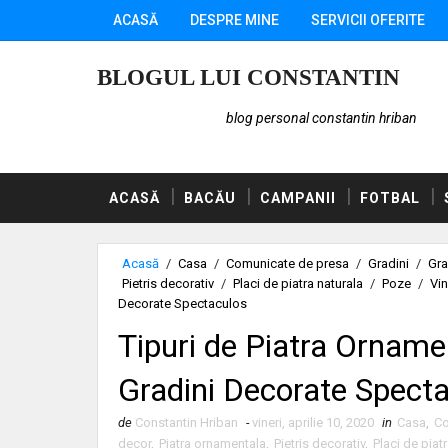
ACASĂ
DESPRE MINE
SERVICII OFERITE
BLOGUL LUI CONSTANTIN
blog personal constantin hriban
ACASĂ
BACĂU
CAMPANII
FOTBAL
Acasă
/
Casa
/
Comunicate de presa
/
Gradini
/
Gra
Pietris decorativ
/
Placi de piatra naturala
/
Poze
/
Vi
Decorate Spectaculos
Tipuri de Piatra Orname
Gradini Decorate Spect
de
Constantin Hriban
-
vineri, aprilie 10, 2020
in
Casa
,
Co
decor
,
Piatra ornamentala
,
Pietris decorativ
,
Placi de piat