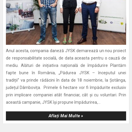
Anul acesta, compania daneză JYSK demarează un nou proiect
de responsabilitate socială, de data aceasta pentru o cauză de
mediu. Alături de inițiativa națională de împădurire Plantăm
fapte bune în România, „Pădurea JYSK – începutul unei
tradiții” va prinde rădăcini în data de 18 noiembrie, la Șotânga,
județul Dâmbovița. Primele 6 hectare vor fi împădurite exclusiv
prin implicare companiei atât financiar, cât și cu voluntari. Prin
această campanie, JYSK își propune împădurirea,...
Aflați Mai Multe »