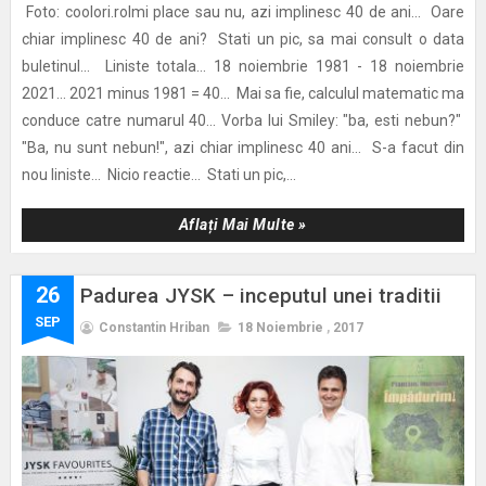
Foto: coolori.roImi place sau nu, azi implinesc 40 de ani... Oare
chiar implinesc 40 de ani? Stati un pic, sa mai consult o data
buletinul... Liniste totala... 18 noiembrie 1981 - 18 noiembrie
2021... 2021 minus 1981 = 40... Mai sa fie, calculul matematic ma
conduce catre numarul 40... Vorba lui Smiley: "ba, esti nebun?"
"Ba, nu sunt nebun!", azi chiar implinesc 40 ani... S-a facut din
nou liniste... Nicio reactie... Stati un pic,...
Aflați Mai Multe »
26
Padurea JYSK – inceputul unei traditii
SEP
Constantin Hriban
18 Noiembrie
,
2017