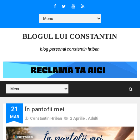
BLOGUL LUI CONSTANTIN
blog personal constantin hriban
21
În pantofii mei
MAR
Constantin Hriban
2 Aprilie
,
Adulti