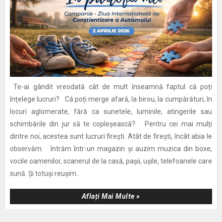
Te-ai gândit vreodată cât de mult înseamnă faptul că poți
înțelege lucruri? Că poți merge afară, la birou, la cumpărături, în
locuri aglomerate, fără ca sunetele, luminile, atingerile sau
schimbările din jur să te copleșească? Pentru cei mai mulți
dintre noi, acestea sunt lucruri firești. Atât de firești, încât abia le
observăm. Intrăm într-un magazin și auzim muzica din boxe,
vocile oamenilor, scanerul de la casă, pașii, ușile, telefoanele care
sună. Și totuși reușim...
Aflați Mai Multe »