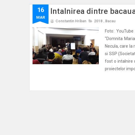
16
Intalnirea dintre bacaua
MAR
Constantin Hriban
2018
,
Bacau
Foto: YouTube 
"Domnita Maria"
Necula, care la 
si SSP (Societa
fost o intalnire
proiectelor impo