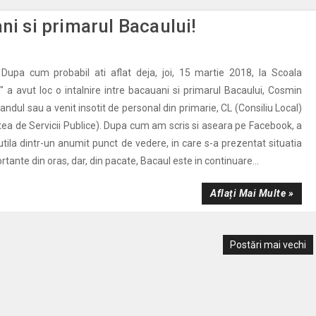
ni si primarul Bacaului!
Dupa cum probabil ati aflat deja, joi, 15 martie 2018, la Scoala
 a avut loc o intalnire intre bacauani si primarul Bacaului, Cosmin
randul sau a venit insotit de personal din primarie, CL (Consiliu Local)
tea de Servicii Publice). Dupa cum am scris si aseara pe Facebook, a
 utila dintr-un anumit punct de vedere, in care s-a prezentat situatia
rtante din oras, dar, din pacate, Bacaul este in continuare...
Aflați Mai Multe »
Postări mai vechi