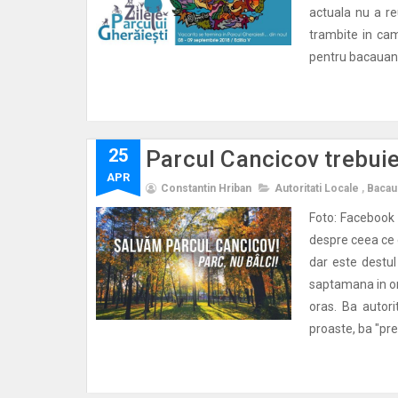
actuala nu a re
trambite in ca
pentru bacauani,
25
Parcul Cancicov trebui
APR
Constantin Hriban
Autoritati Locale
,
Bacau
Foto: Facebook
despre ceea ce e
dar este destul
saptamana in ora
oras. Ba autorit
proaste, ba "pre