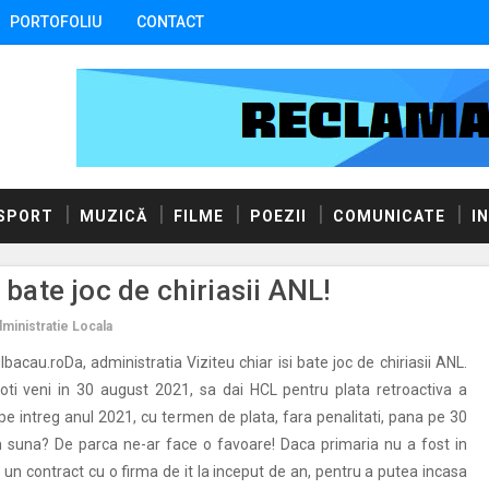
PORTOFOLIU
CONTACT
SPORT
MUZICĂ
FILME
POEZII
COMUNICATE
I
 bate joc de chiriasii ANL!
ministratie Locala
bacau.roDa, administratia Viziteu chiar isi bate joc de chiriasii ANL.
oti veni in 30 august 2021, sa dai HCL pentru plata retroactiva a
, pe intreg anul 2021, cu termen de plata, fara penalitati, pana pe 30
 suna? De parca ne-ar face o favoare! Daca primaria nu a fost in
 un contract cu o firma de it la inceput de an, pentru a putea incasa