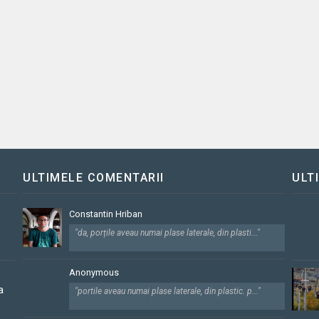
ULTIMELE COMENTARII
ULT
Constantin Hriban
"da, porțile aveau numai plase laterale, din plasti..."
Anonymous
a
"portile aveau numai plase laterale, din plastic. p..."