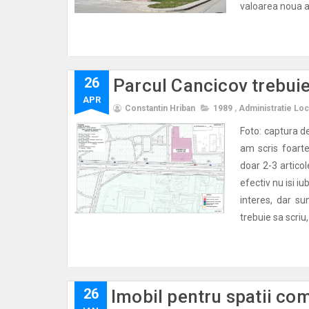
valoarea noua a
26
Parcul Cancicov trebuie
APR
Constantin Hriban
1989
,
Administratie Loc
Foto: captura d
am scris foarte
doar 2-3 artico
efectiv nu isi iu
interes, dar s
trebuie sa scriu
26
Imobil pentru spatii com