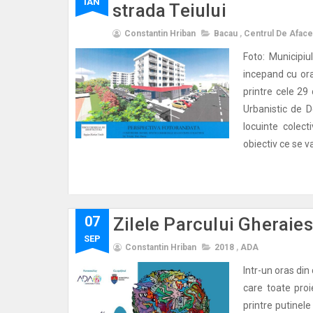
IAN
strada Teiului
Constantin Hriban
Bacau
,
Centrul De Afacer
Foto: Municipiu
incepand cu ora 
printre cele 29
Urbanistic de D
locuinte colect
obiectiv ce se va
07
Zilele Parcului Gheraiest
SEP
Constantin Hriban
2018
,
ADA
Intr-un oras din
care toate pro
printre putinele