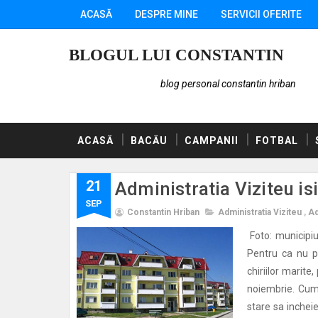
ACASĂ
DESPRE MINE
SERVICII OFERITE
BLOGUL LUI CONSTANTIN
blog personal constantin hriban
ACASĂ
BACĂU
CAMPANII
FOTBAL
21
Administratia Viziteu isi
SEP
Constantin Hriban
Administratia Viziteu
,
Ad
Foto: municipiul
Pentru ca nu p
chiriilor marite
noiembrie. Cum
stare sa incheie