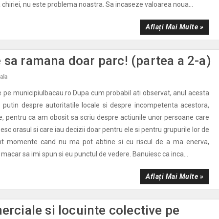
 chiriei, nu este problema noastra. Sa incaseze valoarea noua...
Aflați Mai Multe »
 sa ramana doar parc! (partea a 2-a)
ala
e pe municipiulbacau.ro Dupa cum probabil ati observat, anul acesta
 putin despre autoritatile locale si despre incompetenta acestora,
le, pentru ca am obosit sa scriu despre actiunile unor persoane care
besc orasul si care iau decizii doar pentru ele si pentru grupurile lor de
unt momente cand nu ma pot abtine si cu riscul de a ma enerva,
, macar sa imi spun si eu punctul de vedere. Banuiesc ca inca...
Aflați Mai Multe »
erciale si locuinte colective pe