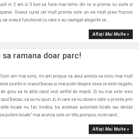
usit in 2 ani si 3 luni sa faca mai nimic din ce a promis cu surle si
mpanie. Orasul curat cel mult promis este un vis mult prea frumos
 iar orasul functional cu care s-au castigat alegerile se...
Aflați Mai Multe »
e sa ramana doar parc!
 Cum am mai scris, mi-am propus ca anul acesta sa scriu mai mult
ste pozitiv in orasul Bacau si mai putin despre ceea ce este negativ,
 de greu sa te abtii cand vezi astfel de ineptii. Si nu mai este vreo
sul Bacau, ca sa nu spun zi, in care sa nu observ cate-o prostie prin
atile locale nu fac treaba, ba aceleasi autoritati locale iau decizii
sa puterii locale" mai arunca cate un titlu pompos, incercand...
Aflați Mai Multe »