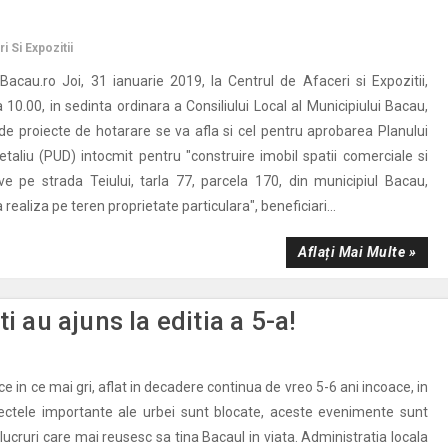
i Si Expozitii
lBacau.ro Joi, 31 ianuarie 2019, la Centrul de Afaceri si Expozitii,
10.00, in sedinta ordinara a Consiliului Local al Municipiului Bacau,
 de proiecte de hotarare se va afla si cel pentru aprobarea Planului
etaliu (PUD) intocmit pentru "construire imobil spatii comerciale si
ive pe strada Teiului, tarla 77, parcela 170, din municipiul Bacau,
 realiza pe teren proprietate particulara", beneficiari...
Aflați Mai Multe »
i au ajuns la editia a 5-a!
 ce in ce mai gri, aflat in decadere continua de vreo 5-6 ani incoace, in
iectele importante ale urbei sunt blocate, aceste evenimente sunt
 lucruri care mai reusesc sa tina Bacaul in viata. Administratia locala