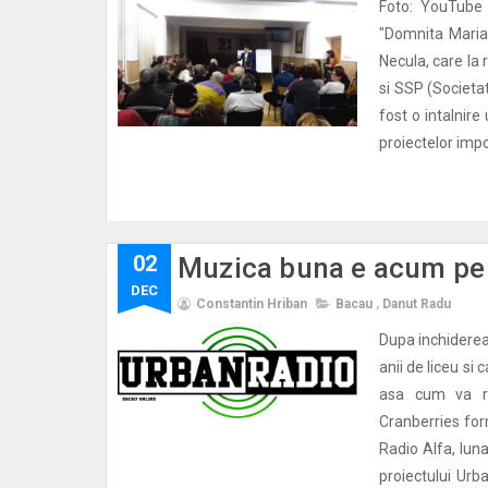
Foto: YouTube 
"Domnita Maria"
Necula, care la 
si SSP (Societa
fost o intalnire
proiectelor impo
02
Muzica buna e acum pe
DEC
Constantin Hriban
Bacau
,
Danut Radu
Dupa inchiderea 
anii de liceu si
asa cum va r
Cranberries for
Radio Alfa, lun
proiectului Urb