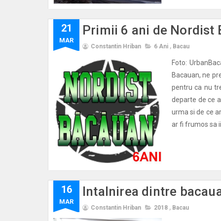
21
Primii 6 ani de Nordis
MAR
Constantin Hriban
6 Ani
,
Bacau
Foto: UrbanBac
Bacauan, ne prez
pentru ca nu t
departe de ce a
urma si de ce a
ar fi frumos sa i
16
Intalnirea dintre bacaua
MAR
Constantin Hriban
2018
,
Bacau