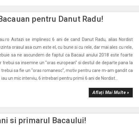
t Bacauan pentru Danut Radu!
au.ro Astazi se implinesc 6 ani de cand Danut Radu, alias Nordist
inta orasul asa cum este el, cu bune si cu rele, dar mai ales cu rele,
rebuie sa ne ascundem de faptul ca Bacaul anului 2018 este foarte
r trebui sa insemne un "oras european" si destul de departe pana la
r trebui sa fie un "oras romanesc", motiv pentru care m-am gandit ca
i iau un mic interviu, 6 intrebari pentru primii 6 ani de Nordist...
Aflați Mai Multe »
ni si primarul Bacaului!