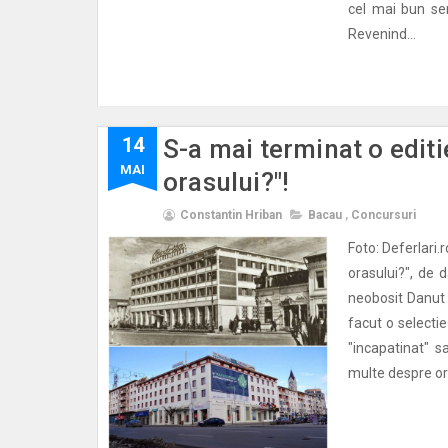
cel mai bun sen
Revenind...
14
S-a mai terminat o editie
MAI
orasului?"!
Constantin Hriban
Bacau
,
Concursuri
Foto: Deferlari.r
orasului?", de
neobosit Danut 
facut o selectie
"incapatinat" s
multe despre or