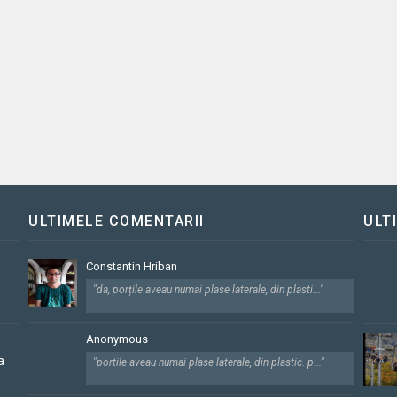
ULTIMELE COMENTARII
ULT
Constantin Hriban
"da, porțile aveau numai plase laterale, din plasti..."
Anonymous
a
"portile aveau numai plase laterale, din plastic. p..."