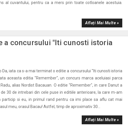
s al cuvantului, pentru ca a mers prin toate cotloanele acestuia.
Aflați Mai Multe »
 a concursului "Iti cunosti istoria
o Da, iata ca s-a mai terminat o editie a concursului "Iti cunosti istoria
 data aceasta editia "Remember", un concurs marca aceluiasi parca
Radu, alias Nordist Bacauan. O editie "Remember", in care Danut a
 de 30 de intrebari din cele puse in editiile anterioare, la care m-am
a particip si eu, in primul rand pentru ca imi place sa aflu cat mai
asul meu, orasul Bacau! Astfel, timp de aproximativ 30...
Aflați Mai Multe »