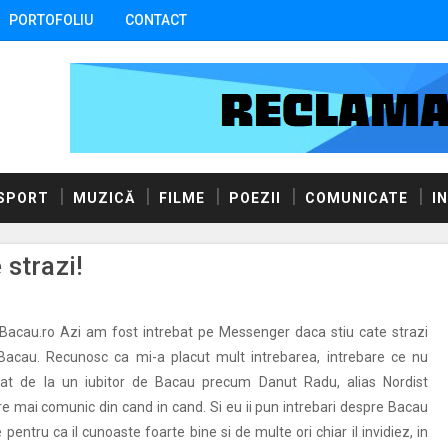
PORTOFOLIU
CONTACT
SPORT
MUZICĂ
FILME
POEZII
COMUNICATE
I
strazi!
lBacau.ro Azi am fost intrebat pe Messenger daca stiu cate strazi
 Bacau. Recunosc ca mi-a placut mult intrebarea, intrebare ce nu
at de la un iubitor de Bacau precum Danut Radu, alias Nordist
e mai comunic din cand in cand. Si eu ii pun intrebari despre Bacau
entru ca il cunoaste foarte bine si de multe ori chiar il invidiez, in