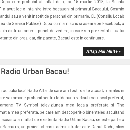
Dupa cum probabil ati aflat deja, joi, 15 martie 2018, la Scoala
 a avut loc o intalnire intre bacauani si primarul Bacaului, Cosmin
randul sau a venit insotit de personal din primarie, CL (Consiliu Local)
tea de Servicii Publice). Dupa cum am scris si aseara pe Facebook, a
 utila dintr-un anumit punct de vedere, in care s-a prezentat situatia
rtante din oras, dar, din pacate, Bacaul este in continuare...
Aflați Mai Multe »
 Radio Urban Bacau!
radioului local Radio Alfa, de care am fost foarte atasat, mai ales in
 care va ramane probabil pentru totdeauna radioul meu local preferat,
amane TV Symbol televiziunea mea locala preferata si The
matia mea preferata, pe care am descoperit-o binenteles ascultand
a aceasta am aflat de existenta Radio Urban Bacau, ce este parte a
anBacau.ro, un proiect al carui administrator este Danut Radu, alias