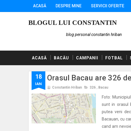
ACASĂ
DESPRE MINE
SERVICII OFERITE
BLOGUL LUI CONSTANTIN
blog personal constantin hriban
ACASĂ
BACĂU
CAMPANII
FOTBAL
18
Orasul Bacau are 326 de 
IAN
Constantin Hriban
326
,
Bacau
Foto: Municipiu
sunt in orasul
putea veni dec
Bacauan, cu car
cand am nevoie p