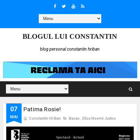
BLOGUL LUI CONSTANTIN
blog personal constantin hriban
07
Patima Rosie!
MAI
Constantin Hriban
Bacau
,
Eliza Noemi Judeu