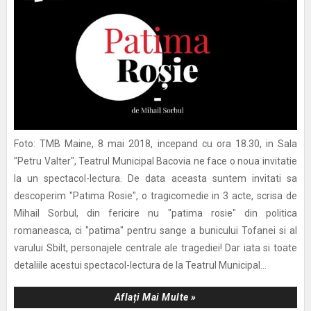
Foto: TMB Maine, 8 mai 2018, incepand cu ora 18.30, in Sala
"Petru Valter", Teatrul Municipal Bacovia ne face o noua invitatie
la un spectacol-lectura. De data aceasta suntem invitati sa
descoperim "Patima Rosie", o tragicomedie in 3 acte, scrisa de
Mihail Sorbul, din fericire nu "patima rosie" din politica
romaneasca, ci "patima" pentru sange a bunicului Tofanei si al
varului Sbilt, personajele centrale ale tragediei! Dar iata si toate
detaliile acestui spectacol-lectura de la Teatrul Municipal...
Aflați Mai Multe »