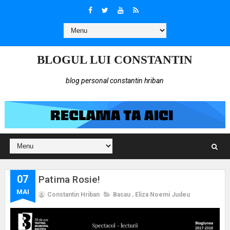
BLOGUL LUI CONSTANTIN
blog personal constantin hriban
07
Patima Rosie!
MAI
Constantin Hriban
Bacau
,
Eliza Noemi Judeu