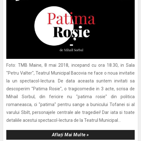
Foto: TMB Maine, 8 mai 2018, incepand cu ora 18.30, in Sala
"Petru Valter", Teatrul Municipal Bacovia ne face o noua invitatie
la un spectacol-lectura. De data aceasta suntem invitati sa
descoperim "Patima Rosie", o tragicomedie in 3 acte, scrisa de
Mihail Sorbul, din fericire nu "patima rosie" din politica
romaneasca, ci "patima" pentru sange a bunicului Tofanei si al
varului Sbilt, personajele centrale ale tragediei! Dar iata si toate
detaliile acestui spectacol-lectura de la Teatrul Municipal...
Aflați Mai Multe »