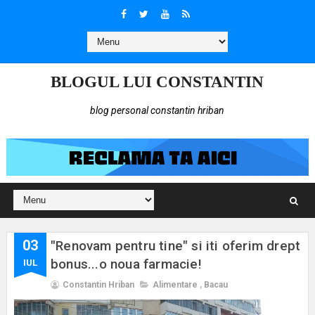
BLOGUL LUI CONSTANTIN
blog personal constantin hriban
03
"Renovam pentru tine" si iti oferim drept
bonus...o noua farmacie!
IUL
Constantin Hriban
Alimentare
,
Bacau