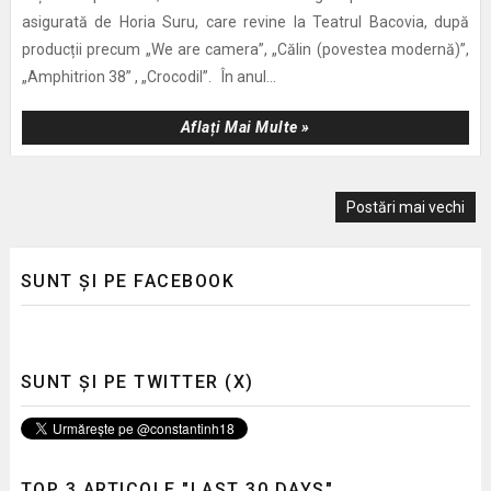
asigurată de Horia Suru, care revine la Teatrul Bacovia, după
producții precum „We are camera”, „Călin (povestea modernă)”,
„Amphitrion 38” , „Crocodil”. În anul...
Aflați Mai Multe »
Postări mai vechi
SUNT ȘI PE FACEBOOK
SUNT ȘI PE TWITTER (X)
TOP 3 ARTICOLE "LAST 30 DAYS"