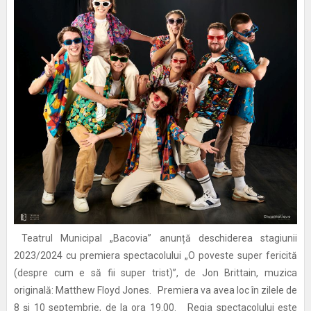
Teatrul Municipal „Bacovia” anunță deschiderea stagiunii
2023/2024 cu premiera spectacolului „O poveste super fericită
(despre cum e să fii super trist)”, de Jon Brittain, muzica
originală: Matthew Floyd Jones. Premiera va avea loc în zilele de
8 și 10 septembrie, de la ora 19.00. Regia spectacolului este