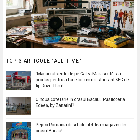
TOP 3 ARTICOLE "ALL TIME"
"Masacrul verde de pe Calea Marasesti" s-a
produs pentru a face loc unui restaurant KFC de
tip Drive Thru!
O noua cofetarie in orasul Bacau, "Pasticceria
Edeea, by Zanarini"!
Pepco Romania deschide al 4-lea magazin din
orasul Bacau!