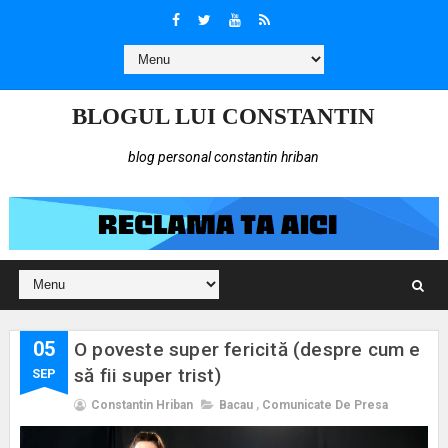
BLOGUL LUI CONSTANTIN
blog personal constantin hriban
05
O poveste super fericită (despre cum e
să fii super trist)
SEP
Constantin Hriban
Bacau
,
Comunicate De Presa