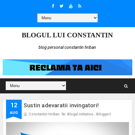
BLOGUL LUI CONSTANTIN
blog personal constantin hriban
12
Sustin adevaratii invingatori!
AUG
Constantin Hriban
Blogal Initiative
,
Bloggeri