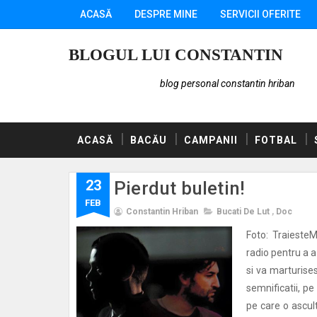
ACASĂ
DESPRE MINE
SERVICII OFERITE
BLOGUL LUI CONSTANTIN
blog personal constantin hriban
ACASĂ
BACĂU
CAMPANII
FOTBAL
23
Pierdut buletin!
FEB
Constantin Hriban
Bucati De Lut
,
Doc
Foto: TraiesteM
radio pentru a a
si va marturise
semnificatii, p
pe care o ascul