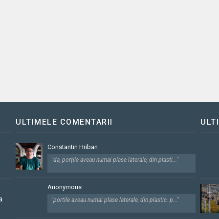
ULTIMELE COMENTARII
ULT
Constantin Hriban
"da, porțile aveau numai plase laterale, din plasti..."
Anonymous
a
"portile aveau numai plase laterale, din plastic. p..."