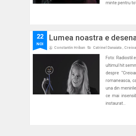
minte pentru tot
22
Lumea noastra e desenat
NOI
Constantin Hriban
Catrinel Danaiata
,
Creioa
Foto: Radiostil.
ultimul hit semn
despre "Creioa
romaneasca, ca
una din menirile
ce mai insensi
instaurat...