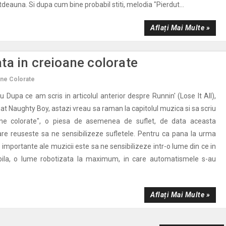
deauna. Si dupa cum bine probabil stiti, melodia "Pierdut...
Aflați Mai Multe »
a in creioane colorate
ne Colorate
eu Dupa ce am scris in articolul anterior despre Runnin' (Lose It All),
at Naughty Boy, astazi vreau sa raman la capitolul muzica si sa scriu
ne colorate", o piesa de asemenea de suflet, de data aceasta
re reuseste sa ne sensibilizeze sufletele. Pentru ca pana la urma
 importante ale muzicii este sa ne sensibilizeze intr-o lume din ce in
bila, o lume robotizata la maximum, in care automatismele s-au
Aflați Mai Multe »