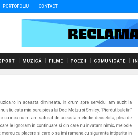
PORTOFOLIU
CONTACT
SPORT
MUZICĂ
FILME
POEZII
COMUNICATE
I
uzica.ro In aceasta dimineata, in drum spre serviciu, am auzit la
 nu stiu cata mia oara piesa lui Doc, Motzu si Smiley, "Pierdut buletin"
sc ca inca nu m-am saturat de aceasta melodie deosebita, plina de
e care le ignoram in continuare si din care nu invatam nimic, melodie
t mereu cu placere si care o sa imi ramana cu siguranta intiparita in