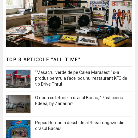
TOP 3 ARTICOLE "ALL TIME"
"Masacrul verde de pe Calea Marasesti" s-a
produs pentru a face loc unui restaurant KFC de
tip Drive Thru!
O noua cofetarie in orasul Bacau, "Pasticceria
Edeea, by Zanarini"!
Pepco Romania deschide al 4-lea magazin din
orasul Bacau!