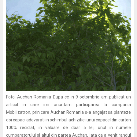
Foto: Auchan Romania Dupa ce in 9 octombrie am publicat un
articol in care imi anuntam participarea la campania
Mobilizatron, prin care Auchan Romania s-a angajat sa planteze
doi copaci adevarati in schimbul achizitiei unui copacel din carton
100% reciclat, in valoare de doar 5 lei, unul in numele
cumparatorului si altul din partea Auchan, iata ca a venit randul