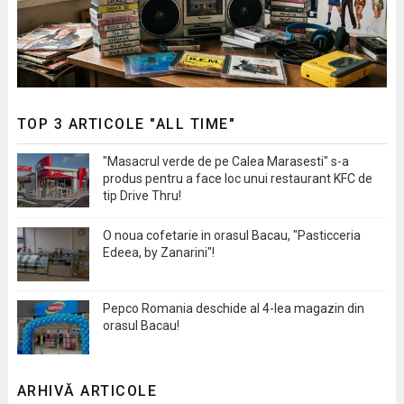
TOP 3 ARTICOLE "ALL TIME"
"Masacrul verde de pe Calea Marasesti" s-a
produs pentru a face loc unui restaurant KFC de
tip Drive Thru!
O noua cofetarie in orasul Bacau, "Pasticceria
Edeea, by Zanarini"!
Pepco Romania deschide al 4-lea magazin din
orasul Bacau!
ARHIVĂ ARTICOLE