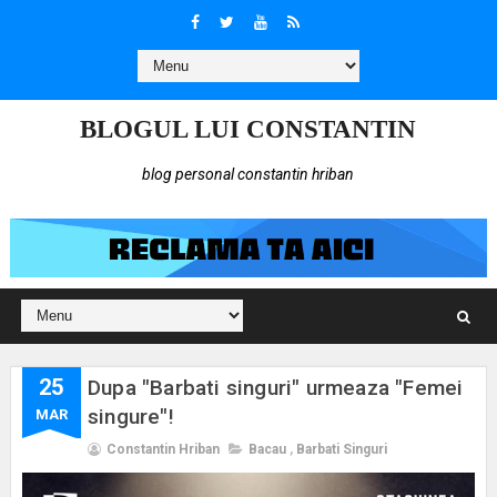
BLOGUL LUI CONSTANTIN
blog personal constantin hriban
25
Dupa "Barbati singuri" urmeaza "Femei
singure"!
MAR
Constantin Hriban
Bacau
,
Barbati Singuri