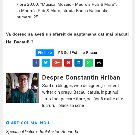
ora 20.00: "Musical Mosaic - Mauro's Pub & More",
la Mauro's Pub & More, strada Banca Nationala,
numarul 25
Va doresc sa aveti un sfarsit de saptamana cat mai placut!
Hai Bacaul!
J
Etichete
# 3 Sud Est
# Bacau
Despre Constantin Hriban
Sunt un blogger, web designer și content
writer din orașul Bacău, caruia, în puținul
timp liber pe care îl are, pe lângă multe alte
lucruri, îi place să scrie.
ARTICOL MAI NOU
Spectacol lectura - Idolul si Ion Anapoda