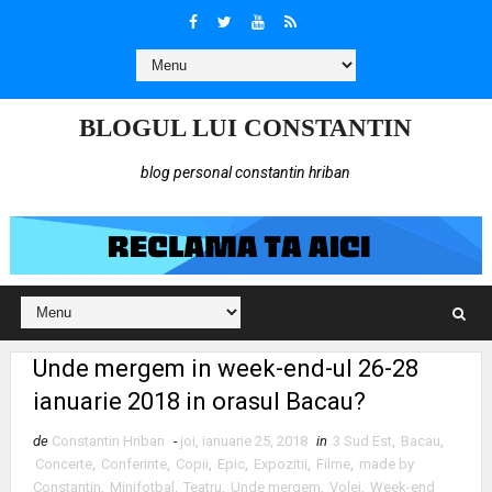
BLOGUL LUI CONSTANTIN
blog personal constantin hriban
Unde mergem in week-end-ul 26-28
ianuarie 2018 in orasul Bacau?
de
Constantin Hriban
-
joi, ianuarie 25, 2018
in
3 Sud Est
,
Bacau
,
Concerte
,
Conferinte
,
Copii
,
Epic
,
Expozitii
,
Filme
,
made by
Constantin
,
Minifotbal
,
Teatru
,
Unde mergem
,
Volei
,
Week-end