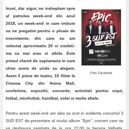
Incet, dar sigur, ne indreptam spre
al patrulea week-end din anul
2018, un week-end in care trebuie
sa ne pregatim pentru o ploaie de
evenimente, din care eu am
selectat aproximativ 20 si credeti-
ma ca mai erau si altele. Este
primul sfarsit de saptamana in care
chiar avem de unde sa alegem.
Foto: Facebook
Avem 3 piese de teatru, 15 filme la
Cinema City din Arena Mall,
conferinte, expozitii, concerte, activitati pentru copii,
fotbal, minifotbal, handbal, volei si multe altele.
Pentru acest week-end am ales sa scot in evidenta concertul 3
SUD EST de prezentare al noului album
"Epic", concert care se
va desfasura sambata de la ora 22.00 la beraria Valhalla,