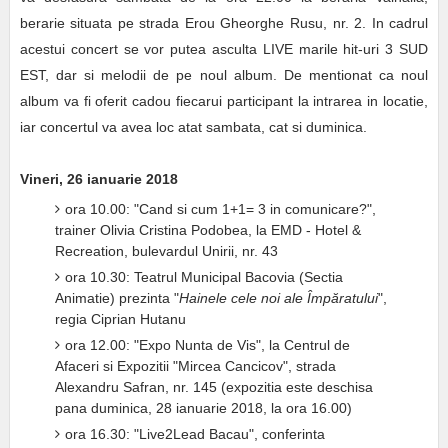
berarie situata pe strada Erou Gheorghe Rusu, nr. 2. In cadrul
acestui concert se vor putea asculta LIVE marile hit-uri 3 SUD
EST, dar si melodii de pe noul album. De mentionat ca
noul
album va fi oferit cadou fiecarui participant la intrarea in locatie,
iar concertul va avea loc atat sambata, cat si duminica.
Vineri, 26 ianuarie 2018
ora 10.00: "Cand si cum 1+1= 3 in comunicare?",
trainer Olivia Cristina Podobea, la EMD - Hotel &
Recreation, bulevardul Unirii, nr. 43
ora 10.30: Teatrul Municipal Bacovia (Sectia
Animatie) prezinta "
Hainele cele noi ale Împăratului
",
regia Ciprian Hutanu
ora 12.00: "Expo Nunta de Vis", la Centrul de
Afaceri si Expozitii "Mircea Cancicov", strada
Alexandru Safran, nr. 145 (expozitia este deschisa
pana duminica, 28 ianuarie 2018, la ora 16.00)
ora 16.30: "Live2Lead Bacau", conferinta