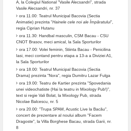
A, la Colegiul National "Vasile Alecsandri", strada
Vasile Alecsandri, nr. 37
ora 11.00: Teatrul Municipal Bacovia (Sectia
Animatie) prezinta "
Hainele cele noi ale Împăratului
",
regia Ciprian Hutanu
ora 11.30: Handbal masculin, CSM Bacau - CSU
CNOT Brasov, meci amical, la Sala Sporturilor
ora 17.00: Volei feminin, Stiinta Bacau - Penicilina
Iasi, meci contand pentru etapa a 13-a a Diviziei A1,
la Sala Sporturilor
ora 18.00: Teatrul Municipal Bacovia (Sectia
Drama) prezinta "Nora", regia Dumitru Lazar Fulga
ora 19.00: Teatru de Kartier prezinta "Spovedania
unei videochatiste (Hai la teatru in Mixology Pub!)",
text si regie Vali Bolat, la Mixology Pub, strada
Nicolae Balcescu, nr. 5
ora 20.00: "Trupa SPAM, Acustic Live la Bacău",
concert de prezentare al noului album "Facem
Dragoste", la Villa Borghese Bacau, strada Garii, nr.
8