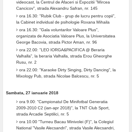
videocast, la Centrul de Afaceri si Expozitii "Mircea
Cancicov", strada Alexandru Safran, nr. 145
ora 16.30: "Rubik Club - grup de lucru pentru copii",
la Cabinet individual de psihologie Roxana Mihaila
ora 16.30: "Gala voluntarilor Valoare Plus",
organizata de Asociatia Valoare Plus, la Universitatea
George Bacovia, strada Pictor Aman, nr. 96
ora 22.00: "LEO IORGA&PACIFICA @ Beraria
Valhalla", la beraria Valhalla, strada Erou Gheorghe
Rusu, nr. 2
ora 22.00: "Karaoke Dirty Singing, Dirty Dancing", la
Mixology Pub, strada Nicolae Balcescu, nr. 5
Sambata, 27 ianuarie 2018
ora 9.00: "Campionatul De Minifotbal Generatia
2009-2010 C2 (ian-apr 2018)", la TNT Club Sport,
strada Arcadie Septilici, nr. 5
ora 10.00 "Turneu Bacau Minivolei (F)", la Colegiul
National "Vasile Alecsandri", strada Vasile Alecsandri,