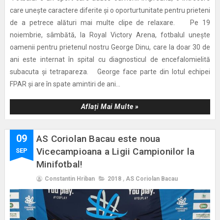
care unește caractere diferite și o oporturtunitate pentru prieteni
de a petrece alături mai multe clipe de relaxare. Pe 19
noiembrie, sâmbătă, la Royal Victory Arena, fotbalul unește
oamenii pentru prietenul nostru George Dinu, care la doar 30 de
ani este internat în spital cu diagnosticul de encefalomielită
subacuta și tetrapareza. George face parte din lotul echipei
FPAR și are în spate amintiri de ani...
Aflați Mai Multe »
09
AS Coriolan Bacau este noua
Vicecampioana a Ligii Campionilor la
SEP
Minifotbal!
Constantin Hriban
2018
,
AS Coriolan Bacau