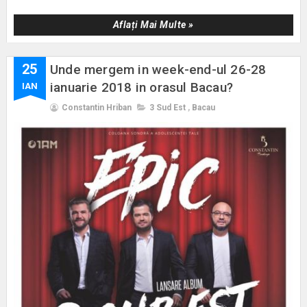
Aflați Mai Multe »
25
Unde mergem in week-end-ul 26-28
ianuarie 2018 in orasul Bacau?
IAN
Constantin Hriban
3 Sud Est
,
Bacau