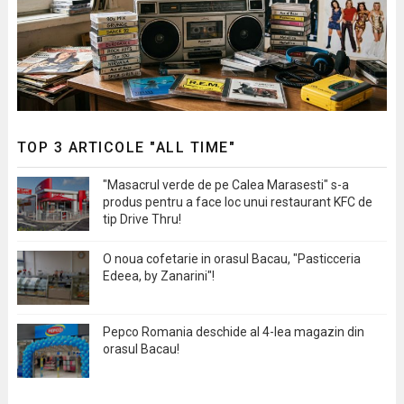
TOP 3 ARTICOLE "ALL TIME"
"Masacrul verde de pe Calea Marasesti" s-a
produs pentru a face loc unui restaurant KFC de
tip Drive Thru!
O noua cofetarie in orasul Bacau, "Pasticceria
Edeea, by Zanarini"!
Pepco Romania deschide al 4-lea magazin din
orasul Bacau!