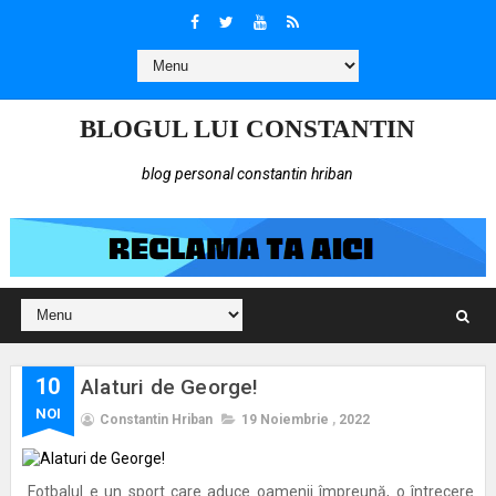
BLOGUL LUI CONSTANTIN
blog personal constantin hriban
10
Alaturi de George!
NOI
Constantin Hriban
19 Noiembrie
,
2022
Fotbalul e un sport care aduce oamenii împreună, o întrecere