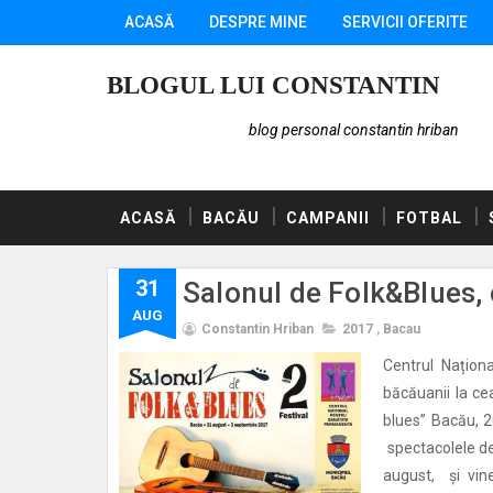
ACASĂ
DESPRE MINE
SERVICII OFERITE
BLOGUL LUI CONSTANTIN
blog personal constantin hriban
ACASĂ
BACĂU
CAMPANII
FOTBAL
31
Salonul de Folk&Blues, e
AUG
Constantin Hriban
2017
,
Bacau
Centrul Națion
băcăuanii la cea
blues” Bacău, 2
spectacolele de 
august, și vin