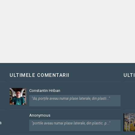
ULTIMELE COMENTARII
ULT
Constantin Hriban
"da, porțile aveau numai plase laterale, din plasti..."
Anonymous
a
"portile aveau numai plase laterale, din plastic. p..."