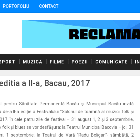
PORTOFOLIU
CONTACT
SPORT
MUZICĂ
FILME
POEZII
COMUNICATE
I
ditia a II-a, Bacau, 2017
al pentru Sănătate Permanentă Bacău şi Municipiul Bacău invită
 de-a II-a ediţie a Festivalului ”Salonul de toamnă al muzicii folk și
017. În cele patru zile de festival – 31 august 1, 2 și 3 septembrie,
folk și blues se vor desfășura: la Teatrul Municipal Bacovia – joi, 31
eri, 1 septembrie; la Teatrul de Vară ”Radu Beligan”- sâmbătă, 2