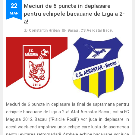
22
Meciuri de 6 puncte in deplasare
pentru echipele bacauane de Liga a 2-
MAR
a!
Constantin Hriban
Bacau
,
CS Aerostar Bacau
Meciuri de 6 puncte in deplasare la final de saptamana pentru
echipele bacauane de Liga a 2-a! Atat Aerostar Bacau, cat si FC
Magura 2012 Bacau ("Pisicile Rosii") vor juca in deplasare in
acest week-end impotriva unor echipe care lupta de asemenea
pentru evitarea retrogradarii. Ambele echipe bacauane vor juca