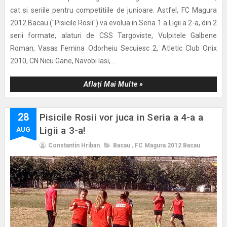
cat si seriile pentru competitiile de junioare. Astfel, FC Magura
2012 Bacau ("Pisicile Rosii") va evolua in Seria 1 a Ligii a 2-a, din 2
serii formate, alaturi de CSS Targoviste, Vulpitele Galbene
Roman, Vasas Femina Odorheiu Secuiesc 2, Atletic Club Onix
2010, CN Nicu Gane, Navobi Iasi,...
Aflați Mai Multe »
28
Pisicile Rosii vor juca in Seria a 4-a a
Ligii a 3-a!
AUG
Constantin Hriban
Bacau
,
FC Magura 2012 Bacau