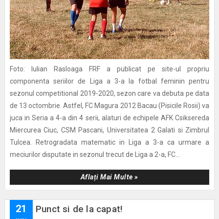
Foto: Iulian Rasloaga FRF a publicat pe site-ul propriu
componenta seriilor de Liga a 3-a la fotbal feminin pentru
sezonul competitional 2019-2020, sezon care va debuta pe data
de 13 octombrie. Astfel, FC Magura 2012 Bacau (Pisicile Rosii) va
juca in Seria a 4-a din 4 serii, alaturi de echipele AFK Csiksereda
Miercurea Ciuc, CSM Pascani, Universitatea 2 Galati si Zimbrul
Tulcea. Retrogradata matematic in Liga a 3-a ca urmare a
meciurilor disputate in sezonul trecut de Liga a 2-a, FC...
Aflați Mai Multe »
21
Punct si de la capat!