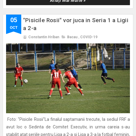
Aflați Mai Multe »
05
"Pisicile Rosii" vor juca in Seria 1 a Ligii
a 2-a
OCT
Constantin Hriban
Bacau
,
COVID-19
Foto: "Pisicile Rosii"La finalul saptamanii trecute, la sediul FRF a
avut loc o Sedinta de Comitet Executiv, in urma careia s-au
stabilit atat seriile pentru Liga a 2-a si Liga a 3-a la fotbal feminin,