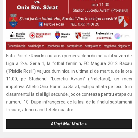
Foto: Pisicile Rosii In cautarea primei victorii din actualul sezon de
Liga a 2-a, Seria 1, la fotbal feminin, FC Magura 2012 Bacau
("Pisicile Rosii") va juca duminica, in ultima zi de martie, de la ora
11.00, pe Stadionul "Lucretiu Avram" (Proletarul), un meci
impotriva Atletic Onix Ramnicu Sarat, echipa aflata pe locul 5 in
clasamentul la zi al ligii secunde, joc ce conteaza pentru etapa cu
numarul 10. Dupa infrangerea de la Iasi de la finalul saptamanii
trecute, atunci cand fetele noastre...
Aflați Mai Multe »