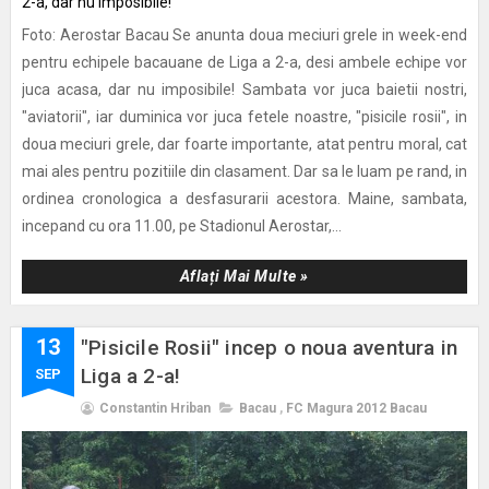
Foto: Aerostar Bacau Se anunta doua meciuri grele in week-end
pentru echipele bacauane de Liga a 2-a, desi ambele echipe vor
juca acasa, dar nu imposibile! Sambata vor juca baietii nostri,
"aviatorii", iar duminica vor juca fetele noastre, "pisicile rosii", in
doua meciuri grele, dar foarte importante, atat pentru moral, cat
mai ales pentru pozitiile din clasament. Dar sa le luam pe rand, in
ordinea cronologica a desfasurarii acestora. Maine, sambata,
incepand cu ora 11.00, pe Stadionul Aerostar,...
Aflați Mai Multe »
13
"Pisicile Rosii" incep o noua aventura in
Liga a 2-a!
SEP
Constantin Hriban
Bacau
,
FC Magura 2012 Bacau