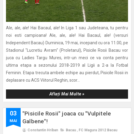
Ale, ale, ale! Hai Bacaul, ale! In Liga 1 sau Judeteana, tu pentru
noi esti campioana! Ale, ale, ale! Hai Bacaul, ale! (versuri
Independent Bacau) Duminica, 19 mai, incepand cu ora 11.00, pe
Stadionul "Lucretiu Avram" (Proletarul), Pisicile Rosii Bacau vor
juca cu Ladies Targu Mures, intr-un meci ce va conta pentru
ultima etapa a sezonului 2018-2019 al Ligii a 2-a la Fotbal
Feminin. Etapa trecuta ambele echipe au pierdut, Pisicile Rosii in
deplasare cu ACS Viitorul Reghin, scor...
Aflați Mai Multe »
03
"Pisicile Rosii" joaca cu "Vulpitele
Galbene"!
MAI
Constantin Hriban
Bacau
,
FC Magura 2012 Bacau