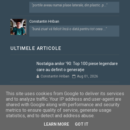
"portile aveau numai plase laterale, din plastic. p..."
Constantin Hriban
"bună ziua! vă felicit încă o dată pentru tot ceea ..."
ULTIMELE ARTICOLE
Nostalgia anilor '90: Top 100 piese legendare
care au definit o generație
Constantin Hriban
Aug 01, 2026
Slănic Moldova, pe podiumul celui mai
This site uses cookies from Google to deliver its services
important concurs de turism din România
and to analyze traffic. Your IP address and user-agent are
Constantin Hriban
May 16, 2026
shared with Google along with performance and security
metrics to ensure quality of service, generate usage
Sărbători Binecuvântate!
statistics, and to detect and address abuse.
Constantin Hriban
Apr 11, 2026
LEARN MORE
GOT IT