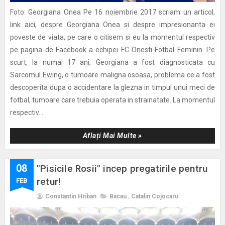
Foto: Georgiana Onea Pe 16 noiembrie 2017 scriam un articol,
link aici, despre Georgiana Onea si despre impresionanta ei
poveste de viata, pe care o citisem si eu la momentul respectiv
pe pagina de Facebook a echipei FC Onesti Fotbal Feminin. Pe
scurt, la numai 17 ani, Georgiana a fost diagnosticata cu
Sarcomul Ewing, o tumoare maligna osoasa, problema ce a fost
descoperita dupa o accidentare la glezna in timpul unui meci de
fotbal, tumoare care trebuia operata in strainatate. La momentul
respectiv...
Aflați Mai Multe »
08
"Pisicile Rosii" incep pregatirile pentru
retur!
FEB
Constantin Hriban
Bacau
,
Catalin Cojocaru