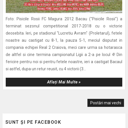
Foto: Pisicile Rosii FC Magura 2012 Bacau ("Pisicile Rosii") a
terminat sezonul competitional 2017-2018 cu o victorie
deosebita. Ieri, pe stadionul "Lucretiu Avram" (Proletarul), fetele
noastre au castigat cu 8-1, la pauza 5-1, meciul disputat in
compania echipei Real 2 Craiova, meci care urma sa hotarasca
de altfel si cine termina campionatul Ligii a 2-a pe locul 4! Din
fericire pentru noi si pentru fetele noastre, ieri a castigat Bacaul
si astfel, dupa un retur reusit, cu 4 victorii (3...
Aflați Mai Multe »
Postări mai vechi
SUNT ȘI PE FACEBOOK