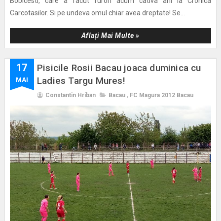
Bobicesti, care a facut furori acum cativa ani la Cronica
Carcotasilor. Si pe undeva omul chiar avea dreptate! Se...
Aflați Mai Multe »
17
Pisicile Rosii Bacau joaca duminica cu
Ladies Targu Mures!
MAI
Constantin Hriban
Bacau
,
FC Magura 2012 Bacau