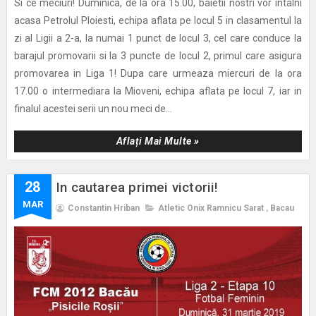
Si ce meciuri! Duminica, de la ora 15.00, baietii nostri vor intalni
acasa Petrolul Ploiesti, echipa aflata pe locul 5 in clasamentul la
zi al Ligii a 2-a, la numai 1 punct de locul 3, cel care conduce la
barajul promovarii si la 3 puncte de locul 2, primul care asigura
promovarea in Liga 1! Dupa care urmeaza miercuri de la ora
17.00 o intermediara la Mioveni, echipa aflata pe locul 7, iar in
finalul acestei serii un nou meci de...
Aflați Mai Multe »
28
In cautarea primei victorii!
MAR
Constantin Hriban
Atletic Onix Ramnicu Sarat
,
Bacau