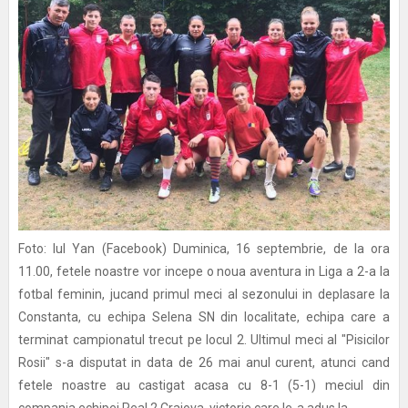
Foto: Iul Yan (Facebook) Duminica, 16 septembrie, de la ora
11.00, fetele noastre vor incepe o noua aventura in Liga a 2-a la
fotbal feminin, jucand primul meci al sezonului in deplasare la
Constanta, cu echipa Selena SN din localitate, echipa care a
terminat campionatul trecut pe locul 2. Ultimul meci al "Pisicilor
Rosii" s-a disputat in data de 26 mai anul curent, atunci cand
fetele noastre au castigat acasa cu 8-1 (5-1) meciul din
compania echipei Real 2 Craiova, victorie care le-a adus la...