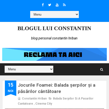
BLOGUL LUI CONSTANTIN
blog personal constantin hriban
15
Jocurile Foamei: Balada șerpilor și a
păsărilor cântătoare
NOI
Constantin Hriban
Balada Serpilor Si A Pasarilor
Cantatoare
,
Cinema City