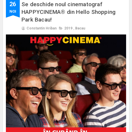
26
Se deschide noul cinematograf
HAPPYCINEMA® din Hello Shopping
NOI
Park Bacau!
Constantin Hriban
2019
,
Bacau