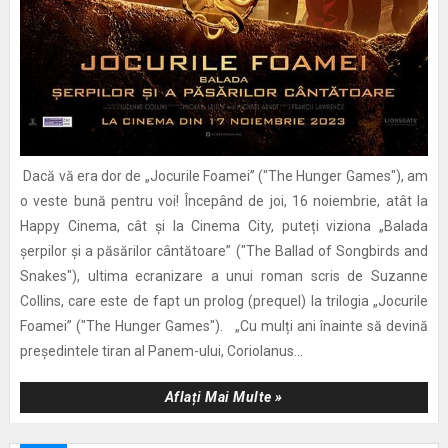
Dacă vă era dor de „Jocurile Foamei” ("The Hunger Games"), am
o veste bună pentru voi! Începând de joi, 16 noiembrie, atât la
Happy Cinema, cât și la Cinema City, puteți viziona „Balada
șerpilor și a păsărilor cântătoare” ("The Ballad of Songbirds and
Snakes"), ultima ecranizare a unui roman scris de Suzanne
Collins, care este de fapt un prolog (prequel) la trilogia „Jocurile
Foamei” ("The Hunger Games"). „Cu mulți ani înainte să devină
președintele tiran al Panem-ului, Coriolanus...
Aflați Mai Multe »