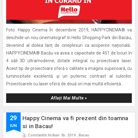
Foto: Happy Cinema În decembrie 2019, HAPPYCINEMA® va
deschide un nou cinematograf în Hello Shopping Park din Bacău,
devenind al doilea lanț de cineplexuri ca acoperire națională.
HAPPYCINEMA® Bacău va avea o capacitate de 451 de locuri în
4 săli 3D ultramoderne, dotate integral cu proiectoare laser.
Acest tip de proiectoare oferă o calitate a imaginii superioară, cu
luminozitate excelentă și un puternic contrast al culorilor.
Proiectoarele cu laser oferă de două ori mai multă eficiență...
Aflați Mai Multe »
29
Happy Cinema va fi prezent din toamna
si in Bacau!
IUN
Constantin Hriban
2019
,
Bacau