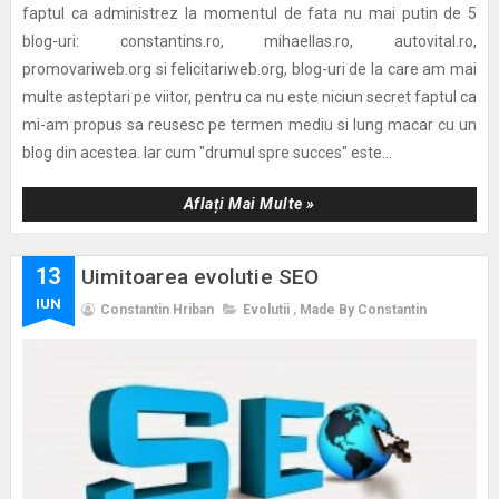
faptul ca administrez la momentul de fata nu mai putin de 5
blog-uri: constantins.ro, mihaellas.ro, autovital.ro,
promovariweb.org si felicitariweb.org, blog-uri de la care am mai
multe asteptari pe viitor, pentru ca nu este niciun secret faptul ca
mi-am propus sa reusesc pe termen mediu si lung macar cu un
blog din acestea. Iar cum "drumul spre succes" este...
Aflați Mai Multe »
13
Uimitoarea evolutie SEO
IUN
Constantin Hriban
Evolutii
,
Made By Constantin