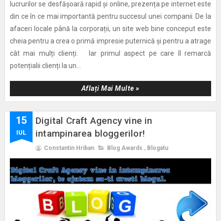
lucrurilor se desfășoară rapid și online, prezența pe internet este
din ce în ce mai importantă pentru succesul unei companii. De la
afaceri locale până la corporații, un site web bine conceput este
cheia pentru a crea o primă impresie puternică și pentru a atrage
cât mai mulți clienți. Iar primul aspect pe care îl remarcă
potențialii clienți la un...
Aflați Mai Multe »
15
Digital Craft Agency vine in
intampinarea bloggerilor!
IUL
Constantin Hriban
Blog Awards
,
Blogatu