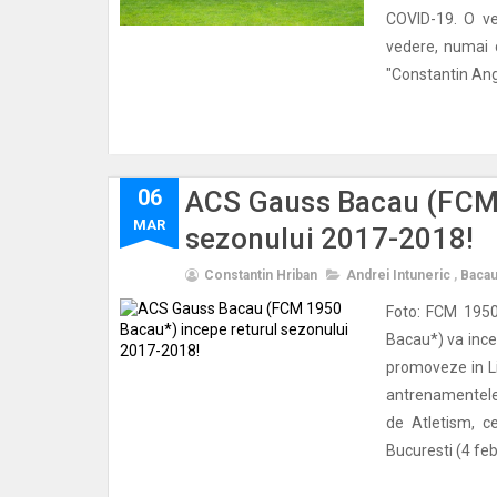
COVID-19. O ve
vedere, numai 
"Constantin Ang
06
ACS Gauss Bacau (FCM 
MAR
sezonului 2017-2018!
Constantin Hriban
Andrei Intuneric
,
Baca
Foto: FCM 195
Bacau*) va incep
promoveze in Lig
antrenamentele 
de Atletism, c
Bucuresti (4 fe