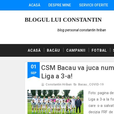
ACASĂ
DESPRE MINE
SERVICII OFERITE
BLOGUL LUI CONSTANTIN
blog personal constantin hriban
ACASĂ
BACĂU
CAMPANII
FOTBAL
01
CSM Bacau va juca numai
SEP
Liga a 3-a!
Constantin Hriban
Bacau
,
COVID-19
Foto: pagina d
Liga a 3-a la f
care s-a salvat
decizia FRF de