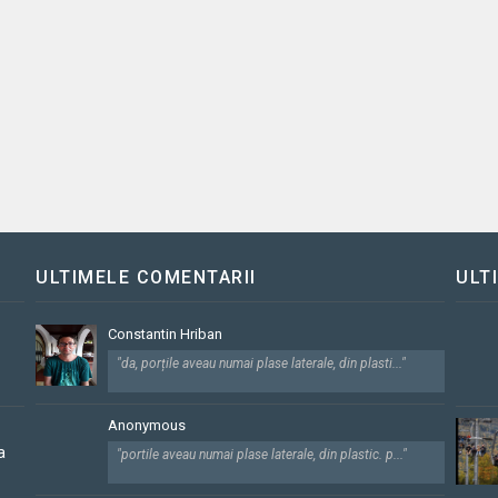
ULTIMELE COMENTARII
ULT
Constantin Hriban
"da, porțile aveau numai plase laterale, din plasti..."
Anonymous
a
"portile aveau numai plase laterale, din plastic. p..."