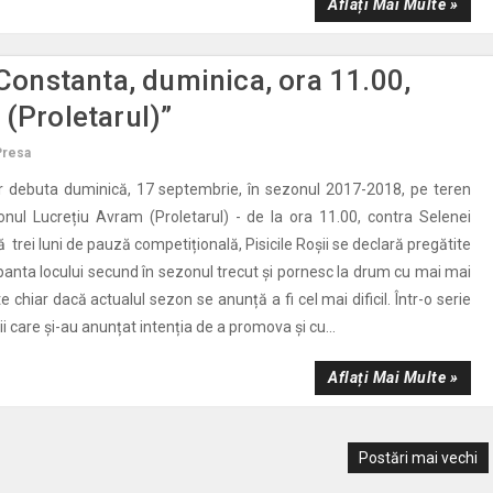
Aflați Mai Multe »
 Constanta, duminica, ora 11.00,
 (Proletarul)”
Presa
vor debuta duminică, 17 septembrie, în sezonul 2017-2018, pe teren
onul Lucrețiu Avram (Proletarul) - de la ora 11.00, contra Selenei
trei luni de pauză competițională, Pisicile Roșii se declară pregătite
panta locului secund în sezonul trecut și pornesc la drum cu mai mai
 chiar dacă actualul sezon se anunță a fi cel mai dificil. Într-o serie
i care și-au anunțat intenția de a promova și cu...
Aflați Mai Multe »
Postări mai vechi