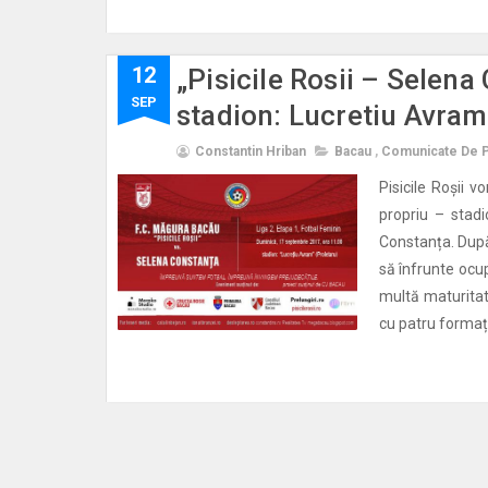
12
„Pisicile Rosii – Selena
SEP
stadion: Lucretiu Avram
Constantin Hriban
Bacau
,
Comunicate De 
Pisicile Roșii 
propriu – stadi
Constanța. După 
să înfrunte ocu
multă maturitate
cu patru formați