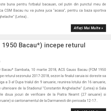
ste buna pentru fotbalul bacauan, cel putin din punctul meu de
ca CSM Bacau nu va putea juca "acasa", pentru ca baza sportiva
helache" (Letea)...
Aflați Mai Multe »
1950 Bacau*) incepe returul
u
0 Bacau* Sambata, 10 martie 2018, ACS Gauss Bacau (FCM 1950
e returul sezonului 2017-2018, sezon la finalul caruia isi doreste sa
a a 3-a! Dupa trialul din 9 ianuarie, reunirea lotului din 16 ianuarie,
ulterioare de la Stadionul "Constantin Anghelache" (Letea) si Sala
ele doua jocuri de verificare de la Piatra Neamt (27 ianuarie) si
bruarie) si cantonamentul de la Darmanesti din perioada 12-17...