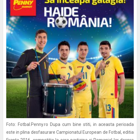
Foto: Fotbal.Penny.ro Dupa cum bine stiti, in aceasta perioada
este in plina desfasurare Campionatul European de Fotbal, editia
Franta 2016, competitie la care participa si Romania! Iar despre