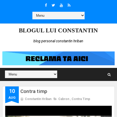
BLOGUL LUI CONSTANTIN
blog personal constantin hriban
10
Contra timp
AUG
Constantin Hriban
Cabron
,
Contra Timp