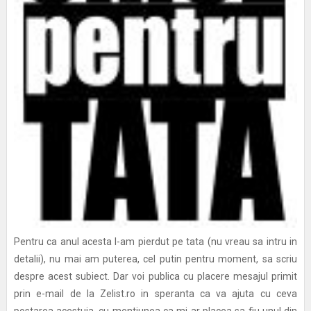
Pentru ca anul acesta l-am pierdut pe tata (nu vreau sa intru in
detalii), nu mai am puterea, cel putin pentru moment, sa scriu
despre acest subiect. Dar voi publica cu placere mesajul primit
prin e-mail de la Zelist.ro in speranta ca va ajuta cu ceva
postarea acestuia, cu mentiunea ca mi-ar placea sa fiu unul din