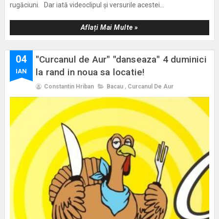
rugăciuni. Dar iată videoclipul și versurile acestei...
Aflați Mai Multe »
04
"Curcanul de Aur" "danseaza" 4 duminici
la rand in noua sa locatie!
IAN
Constantin Hriban
Bacau
,
Curcanul De Aur