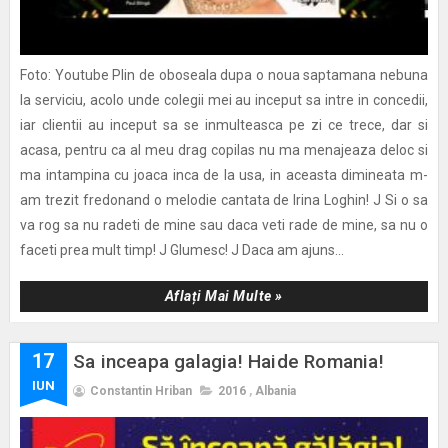
Foto: Youtube Plin de oboseala dupa o noua saptamana nebuna
la serviciu, acolo unde colegii mei au inceput sa intre in concedii,
iar clientii au inceput sa se inmulteasca pe zi ce trece, dar si
acasa, pentru ca al meu drag copilas nu ma menajeaza deloc si
ma intampina cu joaca inca de la usa, in aceasta dimineata m-
am trezit fredonand o melodie cantata de Irina Loghin! J Si o sa
va rog sa nu radeti de mine sau daca veti rade de mine, sa nu o
faceti prea mult timp! J Glumesc! J Daca am ajuns...
Aflați Mai Multe »
17
Sa inceapa galagia! Haide Romania!
IUN
Constantin Hriban
2016
,
Albania