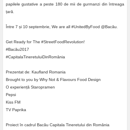
papilele gustative a peste 180 de mii de gurmanzi din întreaga
țară.
Între 7 și 10 septembrie, We are all #UnitedByFood @Bacău.
Get Ready for The #StreetFoodRevolution!
#Bacău2017
#CapitalaTineretuluiDinRomânia
Prezentat de: Kaufland Romania
Brought to you by Why Not & Flavours Food Design
O experiență Staropramen
Pepsi
Kiss FM
TV Paprika
Proiect în cadrul Bacău Capitala Tineretului din România