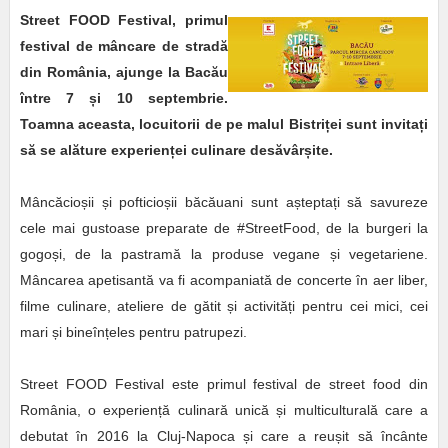
Street FOOD Festival, primul
festival de mâncare de stradă
din România, ajunge la Bacău
între 7 și 10 septembrie.
Toamna aceasta, locuitorii de pe malul Bistriței sunt invitați
să se alăture experienței culinare desăvârșite.
Mâncăcioșii și pofticioșii băcăuani sunt așteptați să savureze
cele mai gustoase preparate de #StreetFood, de la burgeri la
gogoși, de la pastramă la produse vegane și vegetariene.
Mâncarea apetisantă va fi acompaniată de concerte în aer liber,
filme culinare, ateliere de gătit și activități pentru cei mici, cei
mari și bineînțeles pentru patrupezi.
Street FOOD Festival este primul festival de street food din
România, o experiență culinară unică și multiculturală care a
debutat în 2016 la Cluj-Napoca și care a reușit să încânte