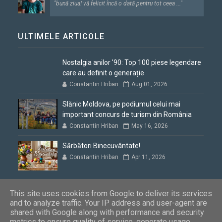
"bună ziua! vă felicit încă o dată pentru tot ceea ..."
ULTIMELE ARTICOLE
Nostalgia anilor '90: Top 100 piese legendare
care au definit o generație
Constantin Hriban
Aug 01, 2026
Slănic Moldova, pe podiumul celui mai
important concurs de turism din România
Constantin Hriban
May 16, 2026
Sărbători Binecuvântate!
Constantin Hriban
Apr 11, 2026
This site uses cookies from Google to deliver its services
and to analyze traffic. Your IP address and user-agent are
shared with Google along with performance and security
Blogul lui Constantin
Copyright © 2012 - 2026. Toate drepturile
metrics to ensure quality of service, generate usage