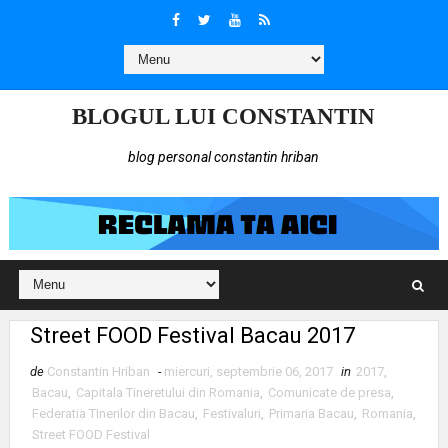
BLOGUL LUI CONSTANTIN
blog personal constantin hriban
Street FOOD Festival Bacau 2017
de
Constantin Hriban
-
miercuri, septembrie 06, 2017
in
2017
,
Bacau
,
Capitala Tineretului din Romania
,
Comunicate de presa
,
Federatia TInerilor din Bacau
,
Festivaluri
,
Primaria Bacau
,
Romania
,
Street FOOD Festival