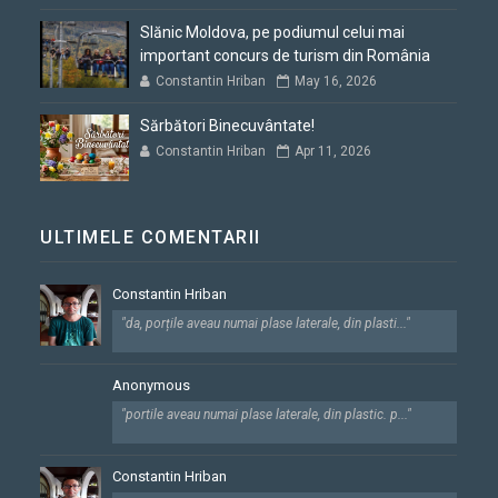
Slănic Moldova, pe podiumul celui mai
important concurs de turism din România
Constantin Hriban
May 16, 2026
Sărbători Binecuvântate!
Constantin Hriban
Apr 11, 2026
ULTIMELE COMENTARII
Constantin Hriban
"da, porțile aveau numai plase laterale, din plasti..."
Anonymous
"portile aveau numai plase laterale, din plastic. p..."
Constantin Hriban