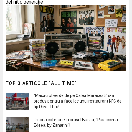
definit o generație
TOP 3 ARTICOLE "ALL TIME"
"Masacrul verde de pe Calea Marasesti" s-a
produs pentru a face loc unui restaurant KFC de
tip Drive Thru!
O noua cofetarie in orasul Bacau, "Pasticceria
Edeea, by Zanarini"!