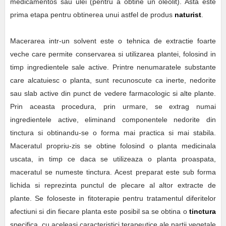
medicamentos sau ulei (pentru a obtine un oleolit). Asta este
prima etapa pentru obtinerea unui astfel de produs
naturist
.
Macerarea intr-un solvent este o tehnica de extractie foarte
veche care permite conservarea si utilizarea plantei, folosind in
timp ingredientele sale active. Printre nenumaratele substante
care alcatuiesc o planta, sunt recunoscute ca inerte, nedorite
sau slab active din punct de vedere farmacologic si alte plante.
Prin aceasta procedura, prin urmare, se extrag numai
ingredientele active, eliminand componentele nedorite din
tinctura si obtinandu-se o forma mai practica si mai stabila.
Maceratul propriu-zis se obtine folosind o planta medicinala
uscata, in timp ce daca se utilizeaza o planta proaspata,
maceratul se numeste tinctura. Acest preparat este sub forma
lichida si reprezinta punctul de plecare al altor extracte de
plante. Se foloseste in fitoterapie pentru tratamentul diferitelor
afectiuni si din fiecare planta este posibil sa se obtina o
tinctura
specifica, cu aceleasi caracteristici terapeutice ale partii vegetale