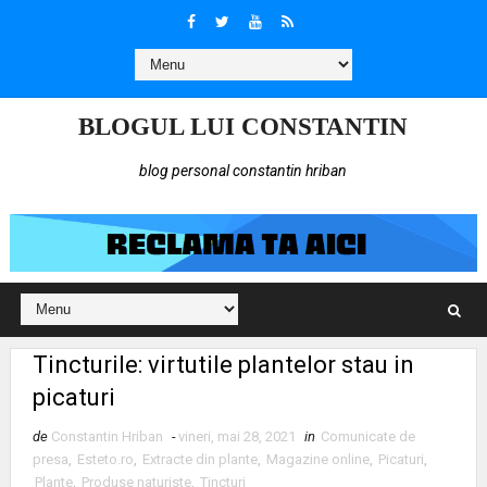
BLOGUL LUI CONSTANTIN
blog personal constantin hriban
Tincturile: virtutile plantelor stau in
picaturi
de
Constantin Hriban
-
vineri, mai 28, 2021
in
Comunicate de
presa
,
Esteto.ro
,
Extracte din plante
,
Magazine online
,
Picaturi
,
Plante
,
Produse naturiste
,
Tincturi