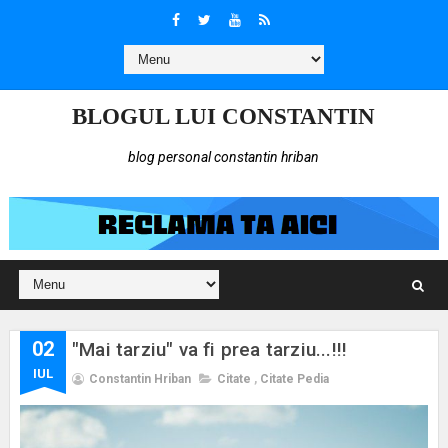
BLOGUL LUI CONSTANTIN
blog personal constantin hriban
02
"Mai tarziu" va fi prea tarziu...!!!
IUL
Constantin Hriban
Citate
,
Citate Pedia