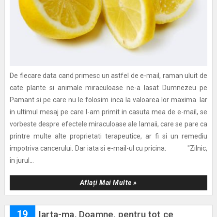
De fiecare data cand primesc un astfel de e-mail, raman uluit de
cate plante si animale miraculoase ne-a lasat Dumnezeu pe
Pamant si pe care nu le folosim inca la valoarea lor maxima. Iar
in ultimul mesaj pe care l-am primit in casuta mea de e-mail, se
vorbeste despre efectele miraculoase ale lamaii, care se pare ca
printre multe alte proprietati terapeutice, ar fi si un remediu
impotriva cancerului. Dar iata si e-mail-ul cu pricina: "Zilnic,
în jurul...
Aflați Mai Multe »
19
Iarta-ma, Doamne, pentru tot ce