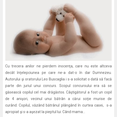
Cu trecera anilor ne pierdem inocenţa, care nu este altceva
decât înţelepciunea pe care ne-a dat-o în dar Dumnezeu.
Autorului şi oratorului Leo Buscaglia i s-a solicitat o dată să facă
parte din juriul unui concurs. Scopul concursului era să se
găsească copilul cel mai drăgăstos. Câştigătorul a fost un copil
de 4 anişori, vecinul unui bătrân a cărui soţie murise de
curând. Copilul, văzând bătrânul plângând în curtea casei, s-a
apropiat şi s-a aşezat la pieptul lui. Când mama...