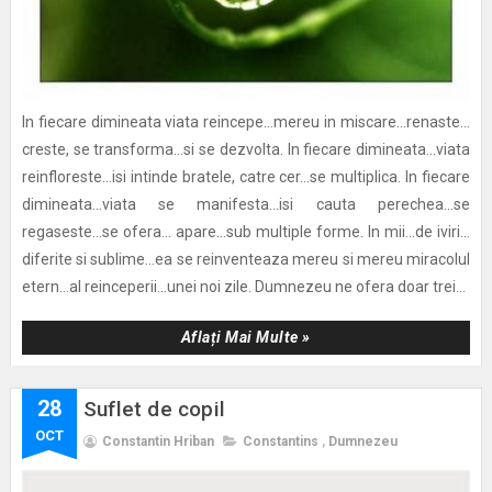
In fiecare dimineata viata reincepe…mereu in miscare…renaste…
creste, se transforma...si se dezvolta. In fiecare dimineata...viata
reinfloreste...isi intinde bratele, catre cer...se multiplica. In fiecare
dimineata...viata se manifesta...isi cauta perechea...se
regaseste...se ofera... apare...sub multiple forme. In mii…de iviri…
diferite si sublime…ea se reinventeaza mereu si mereu miracolul
etern…al reinceperii…unei noi zile. Dumnezeu ne ofera doar trei...
Aflați Mai Multe »
28
Suflet de copil
OCT
Constantin Hriban
Constantins
,
Dumnezeu