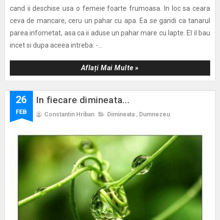
cand ii deschise usa o femeie foarte frumoasa. In loc sa ceara
ceva de mancare, ceru un pahar cu apa. Ea se gandi ca tanarul
parea infometat, asa ca ii aduse un pahar mare cu lapte. El il bau
incet si dupa aceea intreba: -...
Aflați Mai Multe »
26
In fiecare dimineata...
FEB
Constantin Hriban
Dimineata
,
Dumnezeu