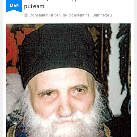
puteam
MAR
Constantin Hriban
Constantins
,
Dumnezeu