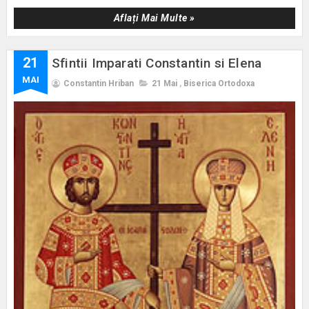
Aflați Mai Multe »
21
Sfintii Imparati Constantin si Elena
MAI
Constantin Hriban
21 Mai
,
Biserica Ortodoxa