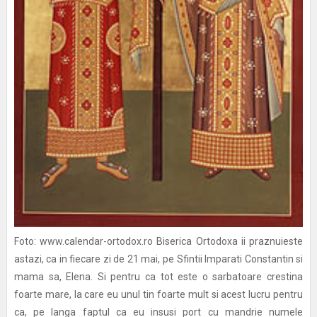
Foto: www.calendar-ortodox.ro Biserica Ortodoxa ii praznuieste
astazi, ca in fiecare zi de 21 mai, pe Sfintii Imparati Constantin si
mama sa, Elena. Si pentru ca tot este o sarbatoare crestina
foarte mare, la care eu unul tin foarte mult si acest lucru pentru
ca, pe langa faptul ca eu insusi port cu mandrie numele