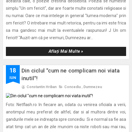
aceasta cale, o poezie crestina deosebita. Poezia se numeste
simplu "Un om fericit", dar are foarte multe conotatii religioase si
nu numai. Oare ce mai intelege in general "lumea moderna" prin
om fericit? O intrebare mai mult retorica, pentru ca imi este frica
sa ma gandesc mai mult la eventualele raspunsuri! J Un om
fericit! "Auzit-am că pe vremuri, Dumnezeu ar...
Aflați Mai Multe »
18
Din ciclul "cum ne complicam noi viata
inutil"!
IUN
Constantin Hriban
Concediu
,
Dumnezeu
Foto: Netflash.ro In fiecare an, odata cu venirea oficiala a verii,
anotimpul meu preferat de altfel, dar si al multora dintre voi,
gandurile mele se indreapta spre concediu. Si e normal sa fie asa
atat timp cat un an de zile muncim ca niste roboti sau mai rau,