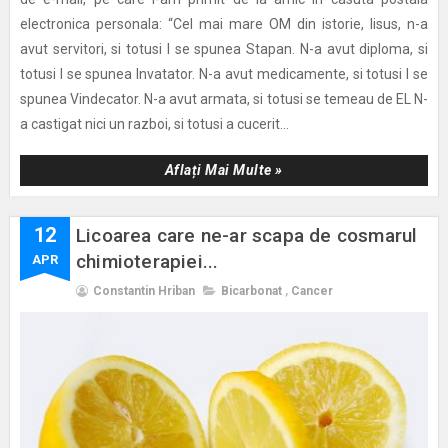
electronica personala: “Cel mai mare OM din istorie, Iisus, n-a
avut servitori, si totusi I se spunea Stapan. N-a avut diploma, si
totusi I se spunea Invatator. N-a avut medicamente, si totusi I se
spunea Vindecator. N-a avut armata, si totusi se temeau de EL N-
a castigat nici un razboi, si totusi a cucerit...
Aflați Mai Multe »
12
Licoarea care ne-ar scapa de cosmarul
chimioterapiei...
APR
Constantin Hriban
Bicarbonat
,
Cancer