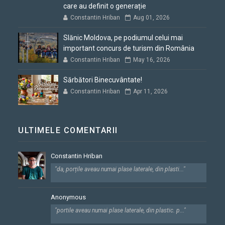
care au definit o generație
Constantin Hriban
Aug 01, 2026
Slănic Moldova, pe podiumul celui mai
important concurs de turism din România
Constantin Hriban
May 16, 2026
Sărbători Binecuvântate!
Constantin Hriban
Apr 11, 2026
ULTIMELE COMENTARII
Constantin Hriban
"da, porțile aveau numai plase laterale, din plasti..."
Anonymous
"portile aveau numai plase laterale, din plastic. p..."