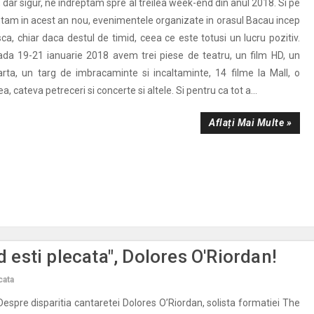
 dar sigur, ne indreptam spre al treilea week-end din anul 2018. Si pe
tam in acest an nou, evenimentele organizate in orasul Bacau incep
ca, chiar daca destul de timid, ceea ce este totusi un lucru pozitiv.
oada 19-21 ianuarie 2018 avem trei piese de teatru, un film HD, un
rta, un targ de imbracaminte si incaltaminte, 14 filme la Mall, o
ea, cateva petreceri si concerte si altele. Si pentru ca tot a...
Aflați Mai Multe »
d esti plecata", Dolores O'Riordan!
cata
espre disparitia cantaretei Dolores O’Riordan, solista formatiei The