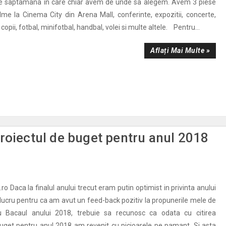
 de saptamana in care chiar avem de unde sa alegem. Avem 3 piese
ilme la Cinema City din Arena Mall, conferinte, expozitii, concerte,
 copii, fotbal, minifotbal, handbal, volei si multe altele. Pentru...
Aflați Mai Multe »
roiectul de buget pentru anul 2018
ro Daca la finalul anului trecut eram putin optimist in privinta anului
 lucru pentru ca am avut un feed-back pozitiv la propunerile mele de
u Bacaul anului 2018, trebuie sa recunosc ca odata cu citirea
buget pentru anul 2018 am revenit cu picioarele pe pamant. Si asta