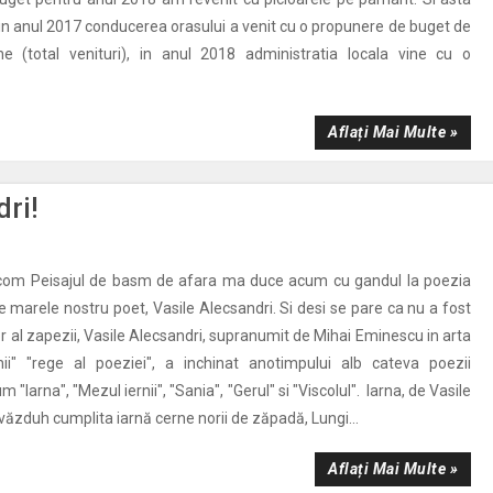
in anul 2017 conducerea orasului a venit cu o propunere de buget de
e (total venituri), in anul 2018 administratia locala vine cu o
Aflați Mai Multe »
dri!
com Peisajul de basm de afara ma duce acum cu gandul la poezia
de marele nostru poet, Vasile Alecsandri. Si desi se pare ca nu a fost
r al zapezii, Vasile Alecsandri, supranumit de Mihai Eminescu in arta
nii" "rege al poeziei", a inchinat anotimpului alb cateva poezii
"Iarna", "Mezul iernii", "Sania", "Gerul" si "Viscolul". Iarna, de Vasile
văzduh cumplita iarnă cerne norii de zăpadă, Lungi...
Aflați Mai Multe »