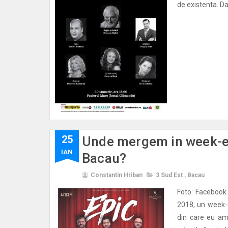
de existenta. Dar
25
Unde mergem in week-en
IAN
Bacau?
Constantin Hriban
3 Sud Est
,
Bacau
Foto: Facebook 
2018, un week-
din care eu am 