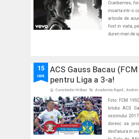
Cranberries, for
moarta intr-o c
articole de acu
fost in viata, 
dureri mari de s
15
ACS Gauss Bacau (FCM 1
IAN
pentru Liga a 3-a!
Constantin Hriban
Academia Rapid
,
Andrei 
Foto: FCM 1950
lotului ACS Ga
sezonului 2017/
doresc sa pro
desfasura in ora
la Sala de Atle