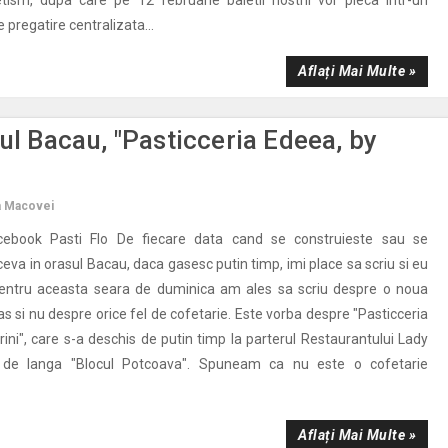
pregatire centralizata...
Aflați Mai Multe »
ul Bacau, "Pasticceria Edeea, by
a Macovei
acebook Pasti Flo De fiecare data cand se construieste sau se
va in orasul Bacau, daca gasesc putin timp, imi place sa scriu si eu
r pentru aceasta seara de duminica am ales sa scriu despre o noua
as si nu despre orice fel de cofetarie. Este vorba despre "Pasticceria
ini", care s-a deschis de putin timp la parterul Restaurantului Lady
, de langa "Blocul Potcoava". Spuneam ca nu este o cofetarie
Aflați Mai Multe »