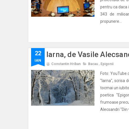
pentru ca daca 
343 de milioan
propunere...
22
Iarna, de Vasile Alecsan
IAN
Constantin Hriban
Bacau
,
Epigonii
Foto: YouTube.
"Iarna", scrisa 
tocmai un iubito
poetica "Epigo
frumoase precum 
Alecsandri "Din 