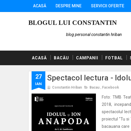
ACASĂ
DESPRE MINE
SERVICII OFERITE
BLOGUL LUI CONSTANTIN
blog personal constantin hriban
ACASĂ
BACĂU
CAMPANII
FOTBAL
27
Spectacol lectura - Idol
IAN
Constantin Hriban
Bacau
,
Facebook
Foto: TMB Teat
2018, incepand
spectacolul lec
proiectul "Tu si
bacauana care s