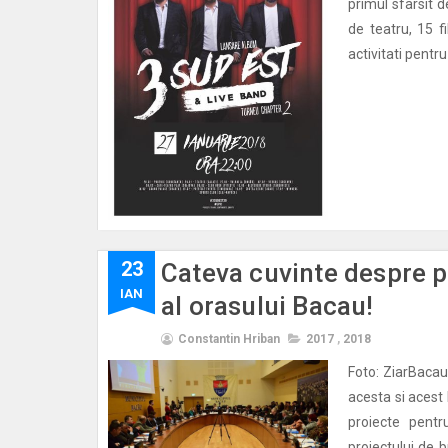
primul sfarsit
de teatru, 15 f
activitati pentru
23
Cateva cuvinte despre p
IAN
al orasului Bacau!
Constantin Hriban
2017
,
2018
Foto: ZiarBacau.
acesta si acest
proiecte pentr
proiectului de 