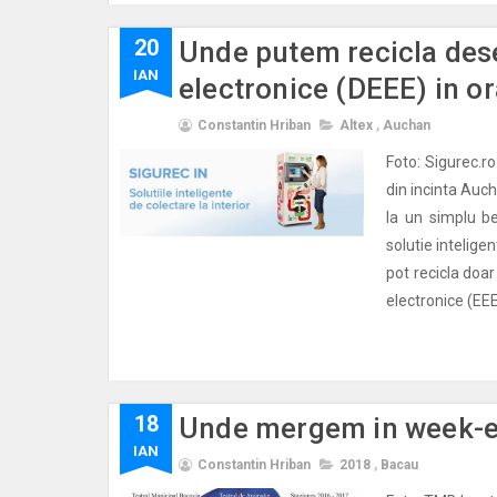
20
Unde putem recicla dese
IAN
electronice (DEEE) in o
Constantin Hriban
Altex
,
Auchan
Foto: Sigurec.r
din incinta Auc
la un simplu b
solutie inteligen
pot recicla doar
electronice (EEE)
18
Unde mergem in week-en
IAN
Constantin Hriban
2018
,
Bacau