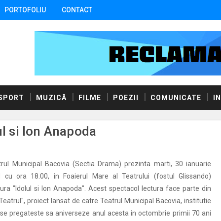
PORTOFOLIU
CONTACT
SPORT
MUZICĂ
FILME
POEZII
COMUNICATE
I
ul si Ion Anapoda
rul Municipal Bacovia (Sectia Drama) prezinta marti, 30 ianuarie
 cu ora 18.00, in Foaierul Mare al Teatrului (fostul Glissando)
tura "Idolul si Ion Anapoda". Acest spectacol lectura face parte din
 Teatrul", proiect lansat de catre Teatrul Municipal Bacovia, institutie
e pregateste sa aniverseze anul acesta in octombrie primii 70 ani