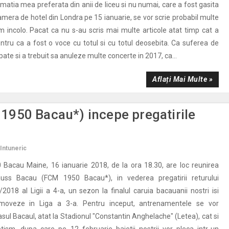
matia mea preferata din anii de liceu si nu numai, care a fost gasita
amera de hotel din Londra pe 15 ianuarie, se vor scrie probabil multe
m incolo. Pacat ca nu s-au scris mai multe articole atat timp cat a
pentru ca a fost o voce cu totul si cu totul deosebita. Ca suferea de
pate si a trebuit sa anuleze multe concerte in 2017, ca...
Aflați Mai Multe »
950 Bacau*) incepe pregatirile
Intuneric
 Bacau Maine, 16 ianuarie 2018, de la ora 18.30, are loc reunirea
uss Bacau (FCM 1950 Bacau*), in vederea pregatirii returului
2018 al Ligii a 4-a, un sezon la finalul caruia bacauanii nostri isi
moveze in Liga a 3-a. Pentru inceput, antrenamentele se vor
sul Bacaul, atat la Stadionul "Constantin Anghelache" (Letea), cat si
tism, dupa care pe 12 februarie baietii nostrii vor pleca intr-un