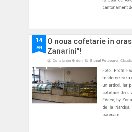
cantonament de 
14
O noua cofetarie in oras
IAN
Zanarini"!
Constantin Hriban
Blocul Potcoava
,
Claudi
Foto: Profil F
modernizeaza ce
un articol. Ia
cofetarie din or
Edeea, by Zanar
de la Narcisa
oarecare...