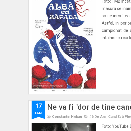
Foto: TMB Incet,
masura ce inain
sa se inmulteas
Astfel, in peri
campionat de a
intalnire cu cart
17
Ne va fi "dor de tine can
IAN
Constantin Hriban
46 De Ani
,
Cand Esti Ple
Foto: YouTube D